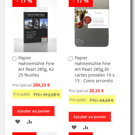
- 17 %
- 17 %
MA
COMPARATEUR
MA
COMPARATEUR
LISTE
LISTE
D’ENVIE
D’ENVIE
Papier
Papier
Ajouter
Ajouter
Hahnemühle Fine
Hahnemühle Fine
au
au
Art Pearl 285g, A2
Art Pearl 285g,30
panier
panier
25 feuilles
cartes postales 10 x
15 - Coins arrondis
260,23 €
Prix Spécial
20,23 €
Prix Spécial
Prix public
TTC: 312,28 €
Prix public
TTC: 24,28 €
Ajouter au panier
Ajouter au panier
AJOUTER
AJOUTER
AJOUTER
AJOUTER
À
AU