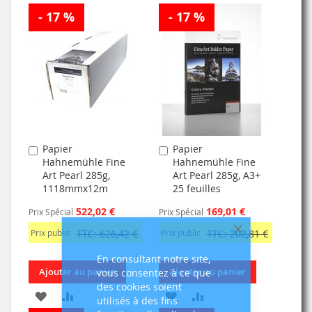
- 17 %
- 17 %
Papier
Papier
Ajouter
Ajouter
Hahnemühle Fine
Hahnemühle Fine
au
au
Art Pearl 285g,
Art Pearl 285g, A3+
panier
panier
1118mmx12m
25 feuilles
522,02 €
169,01 €
Prix Spécial
Prix Spécial
Prix public
TTC: 626,42 €
Prix public
TTC: 202,81 €
Fermer
En consultant notre site,
Ajouter au panier
Ajouter au panier
vous consentez à ce que
des cookies soient
AJOUTER
AJOUTER
AJOUTER
AJOUTER
utilisés à des fins