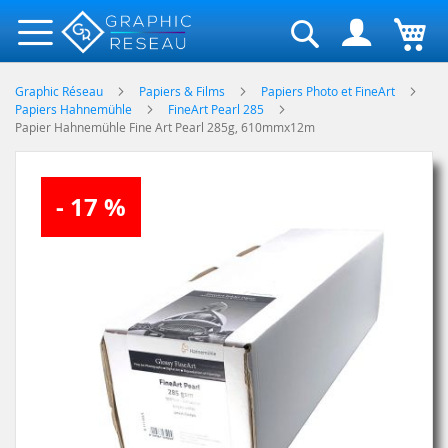
Rechercher
Graphic Réseau
Papiers & Films
Papiers Photo et FineArt
Papiers Hahnemühle
FineArt Pearl 285
Papier Hahnemühle Fine Art Pearl 285g, 610mmx12m
Skip
- 17 %
to
the
end
of
the
images
gallery