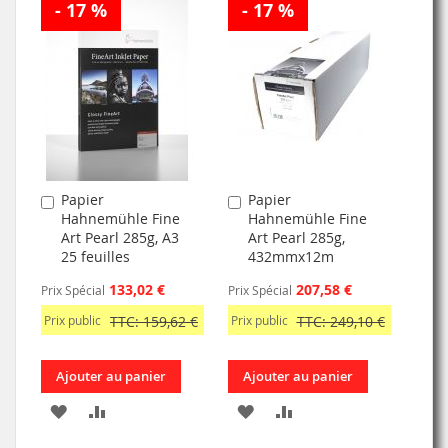
- 17 %
- 17 %
À
AU
MA
COMPARATEUR
MA
COMPARATEUR
LISTE
LISTE
D’ENVIE
D’ENVIE
Papier
Papier
Ajouter
Ajouter
Hahnemühle Fine
Hahnemühle Fine
au
au
Art Pearl 285g, A3
Art Pearl 285g,
panier
panier
25 feuilles
432mmx12m
133,02 €
207,58 €
Prix Spécial
Prix Spécial
Prix public
TTC: 159,62 €
Prix public
TTC: 249,10 €
Ajouter au panier
Ajouter au panier
AJOUTER
AJOUTER
AJOUTER
AJOUTER
À
AU
À
AU