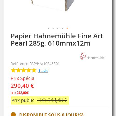
Papier Hahnemühle Fine Art
Skip
to
Pearl 285g, 610mmx12m
the
beginning
of
the
Référence
PAP/HA/10643501
images
1
avis
gallery
Prix Spécial
290,40 €
HT:
242,00€
TTC: 348,48 €
Prix public
DISPONIBLE SOUS 8 JOUR(S)