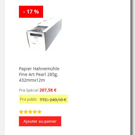
- 17 %
Papier Hahnemühle
Fine Art Pearl 285g,
432mmx12m
207,58 €
Prix Spécial
Prix public
TTC: 249,10 €
Ajouter au panier