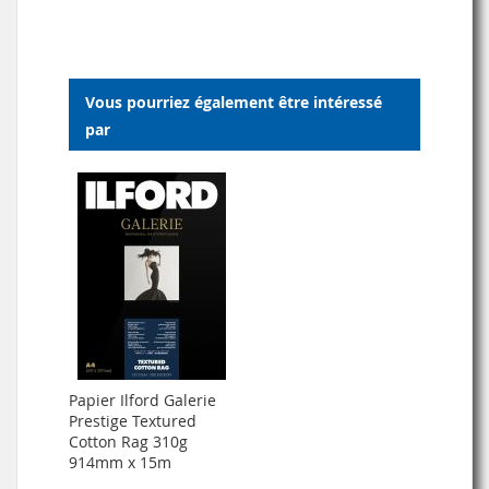
MA
COMPARATEUR
MA
COMPARATEUR
LISTE
LISTE
Vous pourriez également être intéressé
D’ENVIE
D’ENVIE
par
Papier Ilford Galerie
Prestige Textured
Cotton Rag 310g
914mm x 15m