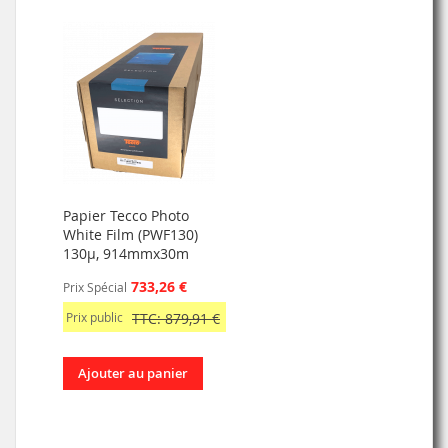
Papier Tecco Photo
White Film (PWF130)
130µ, 914mmx30m
733,26 €
Prix Spécial
Prix public
TTC: 879,91 €
Ajouter au panier