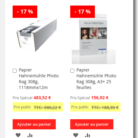
- 17 %
- 17 %
Papier
Papier
Ajouter
Ajouter
Hahnemühle Photo
Hahnemühle Photo
au
au
Rag 308g,
Rag 308g, A3+ 25
panier
panier
1118mmx12m
feuilles
483,52 €
156,92 €
Prix Spécial
Prix Spécial
Prix public
TTC: 580,22 €
Prix public
TTC: 188,30 €
Ajouter au panier
Ajouter au panier
AJOUTER
AJOUTER
AJOUTER
AJOUTER