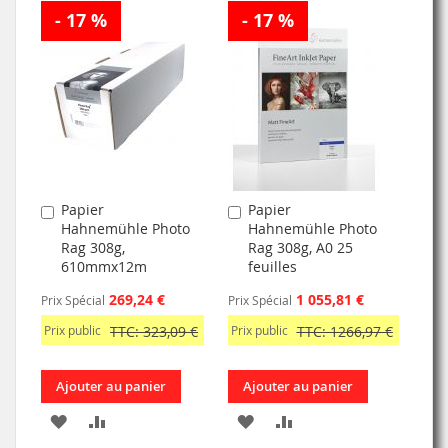
- 17 %
- 17 %
À
AU
MA
COMPARATEUR
MA
COMPARATEUR
LISTE
LISTE
D’ENVIE
D’ENVIE
Papier
Papier
Ajouter
Ajouter
Hahnemühle Photo
Hahnemühle Photo
au
au
Rag 308g,
Rag 308g, A0 25
panier
panier
610mmx12m
feuilles
269,24 €
1 055,81 €
Prix Spécial
Prix Spécial
Prix public
TTC: 323,09 €
Prix public
TTC: 1266,97 €
Ajouter au panier
Ajouter au panier
AJOUTER
AJOUTER
AJOUTER
AJOUTER