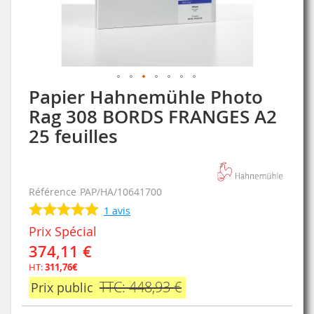
Papier Hahnemühle Photo
Skip
to
Rag 308 BORDS FRANGES A2
the
25 feuilles
beginning
of
the
images
Référence
PAP/HA/10641700
gallery
1
avis
Prix Spécial
374,11 €
HT:
311,76€
TTC: 448,93 €
Prix public