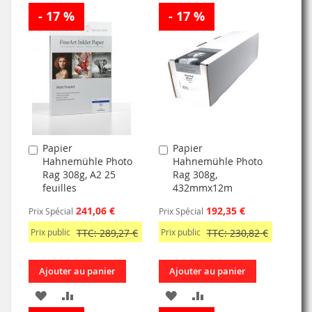
À
AU
- 17 %
À
AU
- 17 %
MA
COMPARATEUR
MA
COMPARATEUR
LISTE
LISTE
D’ENVIE
D’ENVIE
Papier
Papier
Ajouter
Ajouter
Hahnemühle Photo
Hahnemühle Photo
au
au
Rag 308g, A2 25
Rag 308g,
panier
panier
feuilles
432mmx12m
241,06 €
192,35 €
Prix Spécial
Prix Spécial
Prix public
TTC: 289,27 €
Prix public
TTC: 230,82 €
Ajouter au panier
Ajouter au panier
AJOUTER
AJOUTER
AJOUTER
AJOUTER