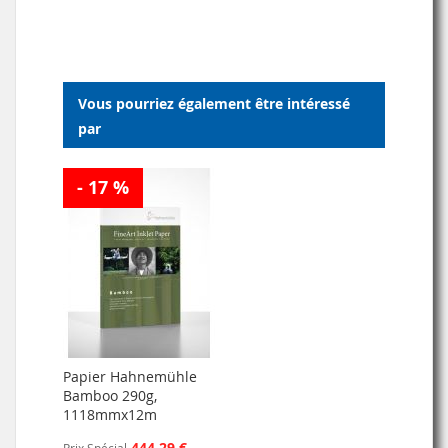
À
AU
À
AU
MA
COMPARATEUR
MA
COMPARATEUR
LISTE
LISTE
Vous pourriez également être intéressé
D’ENVIE
D’ENVIE
par
- 17 %
Papier Hahnemühle
Bamboo 290g,
1118mmx12m
444,29 €
Prix Spécial