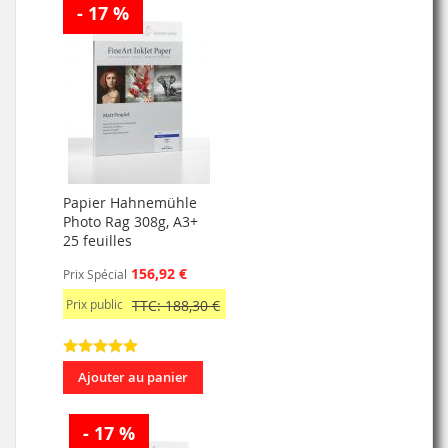
- 17 %
Papier Hahnemühle
Photo Rag 308g, A3+
25 feuilles
156,92 €
Prix Spécial
Prix public
TTC: 188,30 €
Ajouter au panier
- 17 %