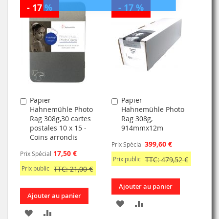
- 17 %
À
AU
- 17 %
À
AU
MA
COMPARATEUR
MA
COMPARATEUR
LISTE
LISTE
D’ENVIE
D’ENVIE
Papier
Papier
Ajouter
Ajouter
Hahnemühle Photo
Hahnemühle Photo
au
au
Rag 308g,30 cartes
Rag 308g,
panier
panier
postales 10 x 15 -
914mmx12m
Coins arrondis
399,60 €
Prix Spécial
17,50 €
Prix Spécial
Prix public
TTC: 479,52 €
Prix public
TTC: 21,00 €
Ajouter au panier
Ajouter au panier
AJOUTER
AJOUTER
AJOUTER
AJOUTER