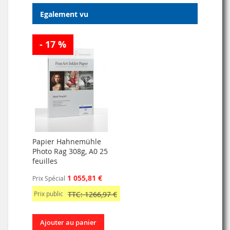
Egalement vu
- 17 %
Papier Hahnemühle
Photo Rag 308g, A0 25
feuilles
1 055,81 €
Prix Spécial
Prix public
TTC: 1266,97 €
Ajouter au panier