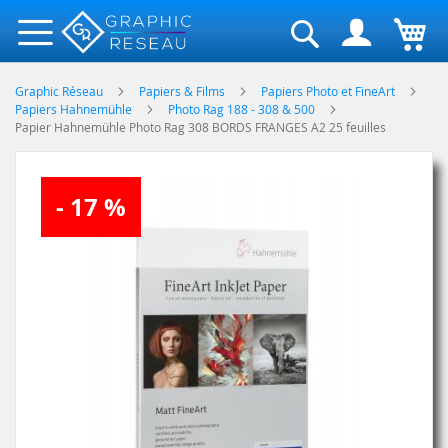
Rechercher
Graphic Réseau
Papiers & Films
Papiers Photo et FineArt
Papiers Hahnemühle
Photo Rag 188 - 308 & 500
Papier Hahnemühle Photo Rag 308 BORDS FRANGES A2 25 feuilles
Skip
- 17 %
to
the
end
of
the
images
gallery