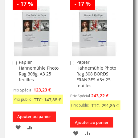
- 17 %
À
AU
- 17 %
À
AU
MA
COMPARATEUR
MA
COMPARATEUR
LISTE
LISTE
D’ENVIE
D’ENVIE
Papier
Papier
Ajouter
Ajouter
Hahnemühle Photo
Hahnemühle Photo
au
au
Rag 308g, A3 25
Rag 308 BORDS
panier
panier
feuilles
FRANGES A3+ 25
feuilles
123,23 €
Prix Spécial
243,22 €
Prix Spécial
Prix public
TTC: 147,88 €
Prix public
TTC: 291,86 €
Ajouter au panier
Ajouter au panier
AJOUTER
AJOUTER
AJOUTER
AJOUTER
À
AU