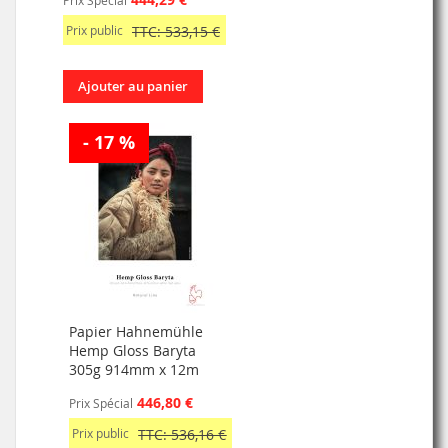
Prix public
TTC: 533,15 €
Ajouter au panier
- 17 %
Papier Hahnemühle
Hemp Gloss Baryta
305g 914mm x 12m
446,80 €
Prix Spécial
Prix public
TTC: 536,16 €