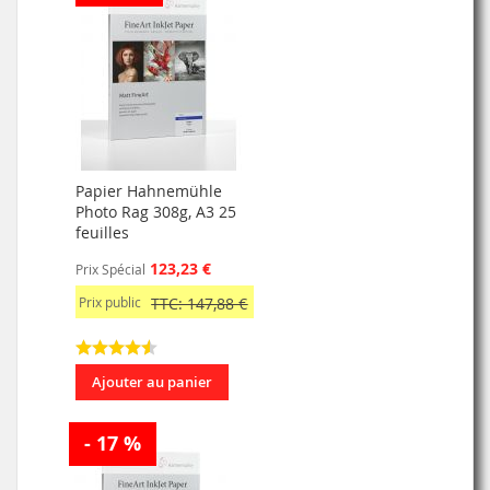
Papier Hahnemühle
Photo Rag 308g, A3 25
feuilles
123,23 €
Prix Spécial
Prix public
TTC: 147,88 €
Ajouter au panier
- 17 %