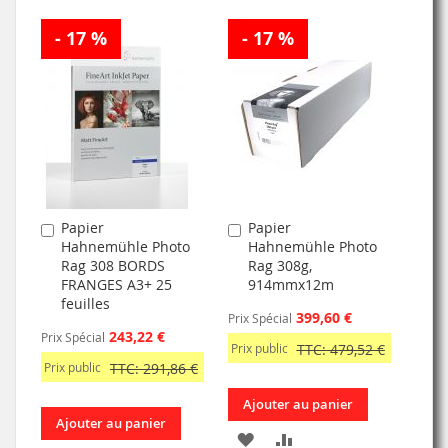
- 17 %
- 17 %
Papier
Papier
Ajouter
Ajouter
Hahnemühle Photo
Hahnemühle Photo
au
au
Rag 308 BORDS
Rag 308g,
panier
panier
FRANGES A3+ 25
914mmx12m
feuilles
399,60 €
Prix Spécial
243,22 €
Prix Spécial
Prix public
TTC: 479,52 €
Prix public
TTC: 291,86 €
Ajouter au panier
Ajouter au panier
AJOUTER
AJOUTER