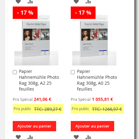
AJOUTER
AJOUTER
AJOUTER
AJOUTER
- 17 %
À
AU
- 17 %
À
AU
MA
COMPARATEUR
MA
COMPARATEUR
LISTE
LISTE
D’ENVIE
D’ENVIE
Papier
Papier
Ajouter
Ajouter
Hahnemühle Photo
Hahnemühle Photo
au
au
Rag 308g, A2 25
Rag 308g, A0 25
panier
panier
feuilles
feuilles
241,06 €
1 055,81 €
Prix Spécial
Prix Spécial
Prix public
TTC: 289,27 €
Prix public
TTC: 1266,97 €
Ajouter au panier
Ajouter au panier
AJOUTER
AJOUTER
AJOUTER
AJOUTER