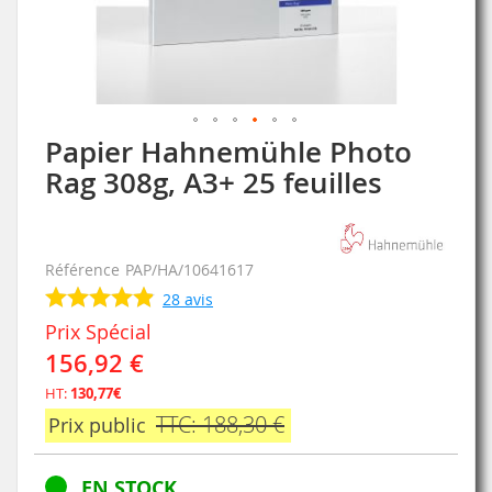
Papier Hahnemühle Photo
Skip
to
Rag 308g, A3+ 25 feuilles
the
beginning
of
the
Référence
PAP/HA/10641617
images
28
avis
gallery
Prix Spécial
156,92 €
HT:
130,77€
TTC: 188,30 €
Prix public
EN STOCK