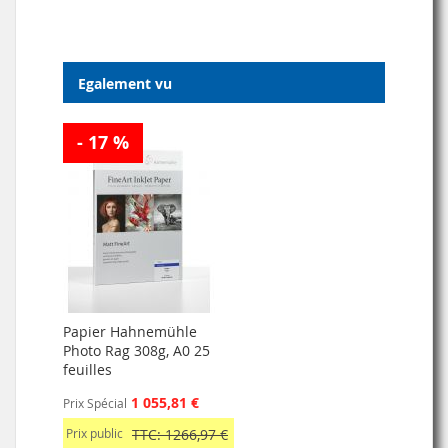
Egalement vu
- 17 %
Papier Hahnemühle
Photo Rag 308g, A0 25
feuilles
1 055,81 €
Prix Spécial
Prix public
TTC: 1266,97 €