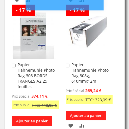
- 17 %
À
AU
- 17 %
À
AU
MA
COMPARATEUR
MA
COMPARATEUR
LISTE
LISTE
D’ENVIE
D’ENVIE
Papier
Papier
Ajouter
Ajouter
Hahnemühle Photo
Hahnemühle Photo
au
au
Rag 308 BORDS
Rag 308g,
panier
panier
FRANGES A2 25
610mmx12m
feuilles
269,24 €
Prix Spécial
374,11 €
Prix Spécial
Prix public
TTC: 323,09 €
Prix public
TTC: 448,93 €
Ajouter au panier
Ajouter au panier
AJOUTER
AJOUTER