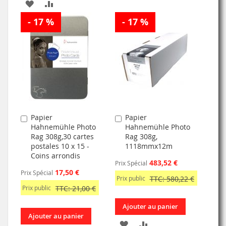
AJOUTER
AJOUTER
À
AU
- 17 %
À
AU
- 17 %
MA
COMPARATEUR
MA
COMPARATEUR
LISTE
LISTE
D’ENVIE
D’ENVIE
Papier
Papier
Ajouter
Ajouter
Hahnemühle Photo
Hahnemühle Photo
au
au
Rag 308g,30 cartes
Rag 308g,
panier
panier
postales 10 x 15 -
1118mmx12m
Coins arrondis
483,52 €
Prix Spécial
17,50 €
Prix Spécial
Prix public
TTC: 580,22 €
Prix public
TTC: 21,00 €
Ajouter au panier
Ajouter au panier
AJOUTER
AJOUTER