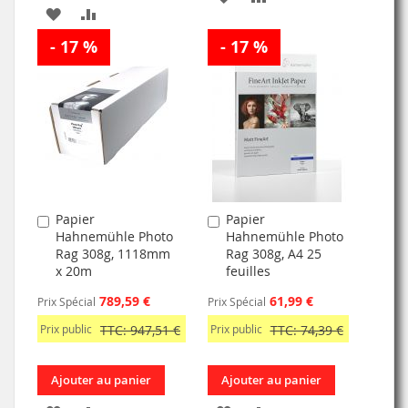
AJOUTER
AJOUTER
À
AU
- 17 %
À
AU
- 17 %
MA
COMPARATEUR
MA
COMPARATEUR
LISTE
LISTE
D’ENVIE
D’ENVIE
Papier
Papier
Ajouter
Ajouter
Hahnemühle Photo
Hahnemühle Photo
au
au
Rag 308g, 1118mm
Rag 308g, A4 25
panier
panier
x 20m
feuilles
789,59 €
61,99 €
Prix Spécial
Prix Spécial
Prix public
TTC: 947,51 €
Prix public
TTC: 74,39 €
Ajouter au panier
Ajouter au panier