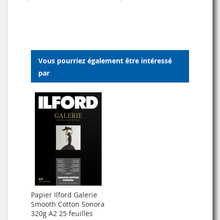
À
AU
À
AU
MA
COMPARATEUR
MA
COMPARATEUR
LISTE
LISTE
Vous pourriez également être intéressé
D’ENVIE
D’ENVIE
par
Papier Ilford Galerie
Smooth Cotton Sonora
320g A2 25 feuilles