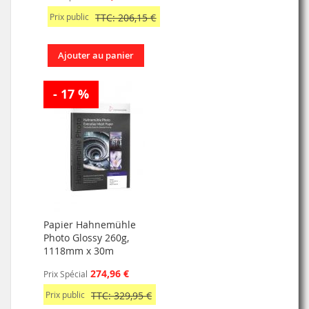
Prix public
TTC: 206,15 €
Ajouter au panier
- 17 %
Papier Hahnemühle
Photo Glossy 260g,
1118mm x 30m
274,96 €
Prix Spécial
Prix public
TTC: 329,95 €