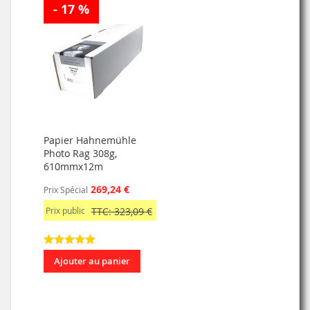
- 17 %
Papier Hahnemühle
Photo Rag 308g,
610mmx12m
269,24 €
Prix Spécial
Prix public
TTC: 323,09 €
Ajouter au panier