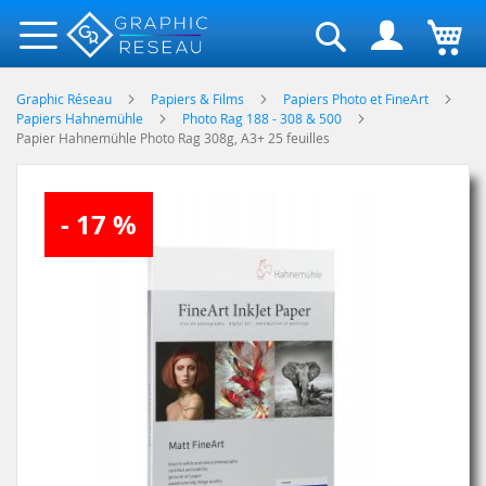
Rechercher
Graphic Réseau
Papiers & Films
Papiers Photo et FineArt
Papiers Hahnemühle
Photo Rag 188 - 308 & 500
Papier Hahnemühle Photo Rag 308g, A3+ 25 feuilles
Skip
- 17 %
to
the
end
of
the
images
gallery