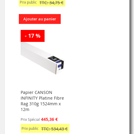
Prix public
TTC: 34,75 €
Ajouter au panier
- 17 %
Papier CANSON
INFINITY Platine Fibre
Rag 310g 1524mm x
12m
445,36 €
Prix Spécial
Prix public
TTC: 534,43 €