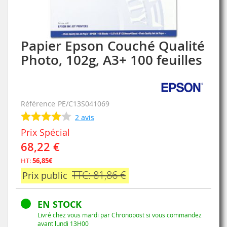
Papier Epson Couché Qualité
Skip
to
Photo, 102g, A3+ 100 feuilles
the
beginning
of
the
Référence
PE/C13S041069
images
gallery
2
avis
Prix Spécial
68,22 €
HT:
56,85€
TTC: 81,86 €
Prix public
EN STOCK
Livré chez vous mardi par Chronopost si vous commandez
avant lundi 13H00