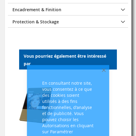
Encadrement & Finition
Protection & Stockage
Vous pourriez également être intéressé
par
Fermer
En consultant notre site,
vous consentez à ce que
des cookies soient
utilisés à des fins
fonctionnelles, d'analyse
et de publicité. Vous
pouvez choisir les
Autorisations en cliquant
sur Paramétrer