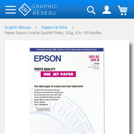
Rechercher
Graphic Réseau
Papiers & Films
Papier Epson Couché Qualité Photo, 102g, A3+ 100 feuilles
Skip
to
the
end
of
the
images
gallery