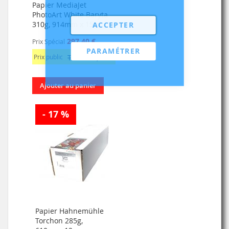
Papier MediaJet
PhotoArt White Baryta
310g, 914mm x 15m
ACCEPTER
297,40 €
Prix Spécial
PARAMÉTRER
Prix public
TTC: 356,88 €
Ajouter au panier
- 17 %
Papier Hahnemühle
Torchon 285g,