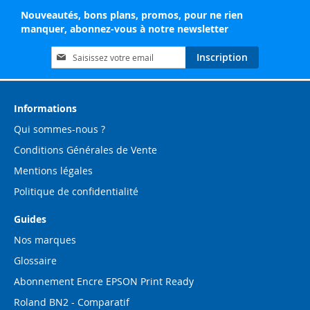
Nouveautés, bons plans, promos, pour ne rien
manquer, abonnez-vous à notre newsletter
Inscription
Inscription
à
notre
lettre
d’information
Informations
:
Qui sommes-nous ?
Conditions Générales de Vente
Mentions légales
Politique de confidentialité
Guides
Nos marques
Glossaire
Abonnement Encre EPSON Print Ready
Roland BN2 - Comparatif