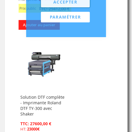
ACCEPTER
Prix public
TTC: 29412,00 €
PARAMÉTRER
Ajouter au panier
Solution DTF complète
- Imprimante Roland
DTF TY-300 avec
Shaker
TTC: 27600,00 €
HT:
23000€