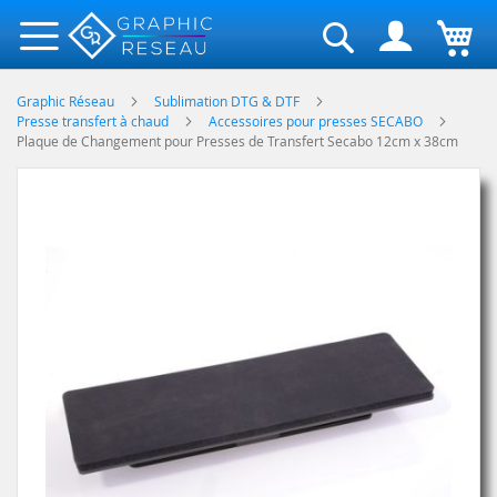
Rechercher
Graphic Réseau
Sublimation DTG & DTF
Presse transfert à chaud
Accessoires pour presses SECABO
Plaque de Changement pour Presses de Transfert Secabo 12cm x 38cm
Skip
to
the
end
of
the
images
gallery