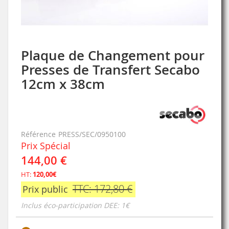
Plaque de Changement pour
Skip
to
Presses de Transfert Secabo
the
12cm x 38cm
beginning
of
the
images
gallery
Référence
PRESS/SEC/0950100
Prix Spécial
144,00 €
HT:
120,00€
TTC: 172,80 €
Prix public
Inclus éco-participation DEE: 1€