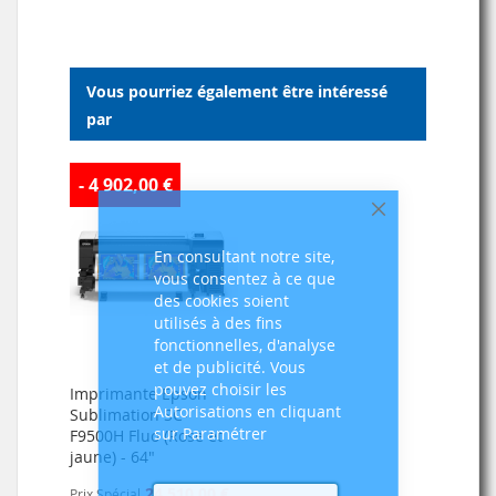
Vous pourriez également être intéressé
par
- 4 902,00 €
Fermer
En consultant notre site,
vous consentez à ce que
des cookies soient
utilisés à des fins
fonctionnelles, d'analyse
et de publicité. Vous
pouvez choisir les
Imprimante Epson
Autorisations en cliquant
Sublimation SC-
sur Paramétrer
F9500H Fluo (Rose et
jaune) - 64"
24 510,00 €
Prix Spécial