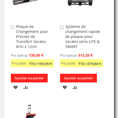
D’ENVIE
D’ENVIE
Plaque de
Système de
Ajouter
Ajouter
Changement pour
changement rapide
au
au
Presses de
de plaque pour
panier
panier
Transfert Secabo
Secabo série LITE &
8cm x 12cm
SMART
130,80 €
313,20 €
Prix Spécial
Prix Spécial
Prix public
TTC: 156,96 €
Prix public
TTC: 375,84 €
Ajouter au panier
Ajouter au panier
AJOUTER
AJOUTER
AJOUTER
AJOUTER
À
AU
À
AU
MA
COMPARATEUR
MA
COMPARATEUR
LISTE
LISTE