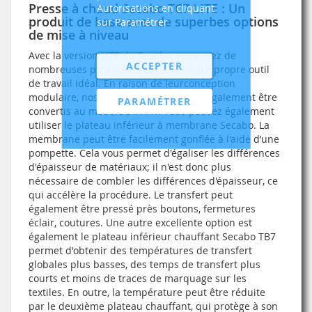
Presse à chaud Secabo TC7 LITE : Un
Autorisations en cliquant
produit de base avec de superbes options
sur Paramétrer
de mise à niveau
Avec la version LITE du Secabo, vous avez de
ACCEPTER
nombreuses possibilités de créer votre propre outil
de travail idéal. En raison de leurconception
modulaire, nos modèles LITE peuvent également être
PARAMÉTRER
convertis au modèle SMART. Vous pouvez également
utiliser le plateau inférieur à membrane Secabo. La
membrane peut être facilement gonflée à l'aide d’une
pompette. Cela vous permet d'égaliser les différences
d'épaisseur de matériaux; il n'est donc plus
nécessaire de combler les différences d'épaisseur, ce
qui accélère la procédure. Le transfert peut
également être pressé près boutons, fermetures
éclair, coutures. Une autre excellente option est
également le plateau inférieur chauffant Secabo TB7
permet d'obtenir des températures de transfert
globales plus basses, des temps de transfert plus
courts et moins de traces de marquage sur les
textiles. En outre, la température peut être réduite
par le deuxième plateau chauffant, qui protège à son