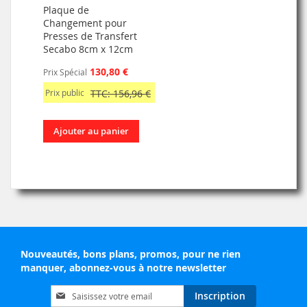
Plaque de
Changement pour
Presses de Transfert
Secabo 8cm x 12cm
130,80 €
Prix Spécial
Prix public
TTC: 156,96 €
Ajouter au panier
Nouveautés, bons plans, promos, pour ne rien
manquer, abonnez-vous à notre newsletter
Inscription
Inscription
à