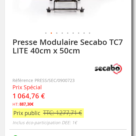
Presse Modulaire Secabo TC7
Skip
to
LITE 40cm x 50cm
the
beginning
of
the
images
Référence
PRESS/SEC/0900723
gallery
Prix Spécial
1 064,76 €
HT:
887,30€
TTC: 1277,71 €
Prix public
Inclus éco-participation DEE: 1€