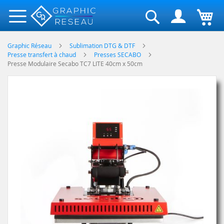
Rechercher
Graphic Réseau
Sublimation DTG & DTF
Presse transfert à chaud
Presses SECABO
Presse Modulaire Secabo TC7 LITE 40cm x 50cm
Skip
to
the
end
of
the
images
gallery