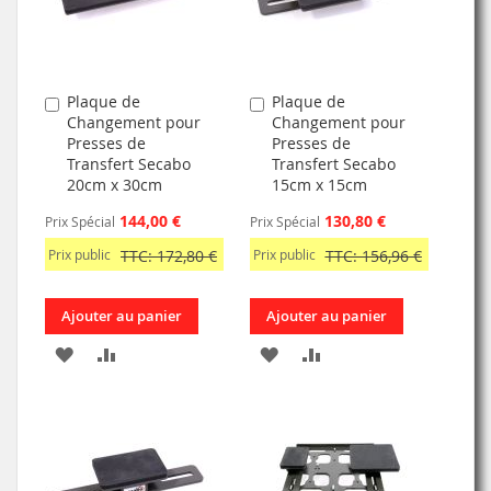
D’ENVIE
Plaque de
Plaque de
Ajouter
Ajouter
Changement pour
Changement pour
au
au
Presses de
Presses de
panier
panier
Transfert Secabo
Transfert Secabo
20cm x 30cm
15cm x 15cm
144,00 €
130,80 €
Prix Spécial
Prix Spécial
Prix public
TTC: 172,80 €
Prix public
TTC: 156,96 €
Ajouter au panier
Ajouter au panier
AJOUTER
AJOUTER
AJOUTER
AJOUTER
À
AU
À
AU
MA
COMPARATEUR
MA
COMPARATEUR
LISTE
LISTE