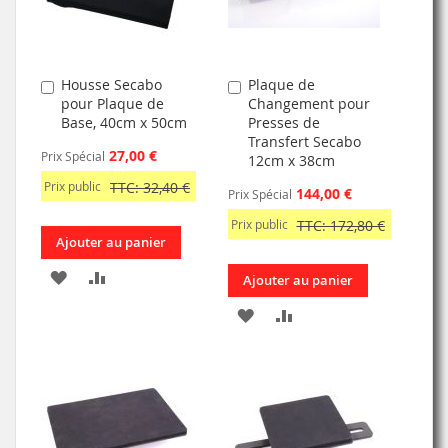
Housse Secabo
Plaque de
Ajouter
Ajouter
pour Plaque de
Changement pour
au
au
Base, 40cm x 50cm
Presses de
panier
panier
Transfert Secabo
27,00 €
Prix Spécial
12cm x 38cm
Prix public
TTC: 32,40 €
144,00 €
Prix Spécial
Prix public
TTC: 172,80 €
Ajouter au panier
AJOUTER
AJOUTER
Ajouter au panier
À
AU
AJOUTER
AJOUTER
MA
COMPARATEUR
À
AU
LISTE
MA
COMPARATEUR
D’ENVIE
LISTE