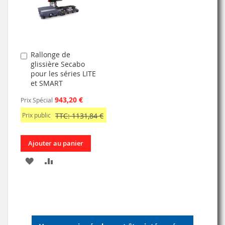
D’ENVIE
D’ENVIE
Rallonge de
Ajouter
glissière Secabo
au
pour les séries LITE
panier
et SMART
943,20 €
Prix Spécial
Prix public
TTC: 1131,84 €
Ajouter au panier
AJOUTER
AJOUTER
À
AU
MA
COMPARATEUR
LISTE