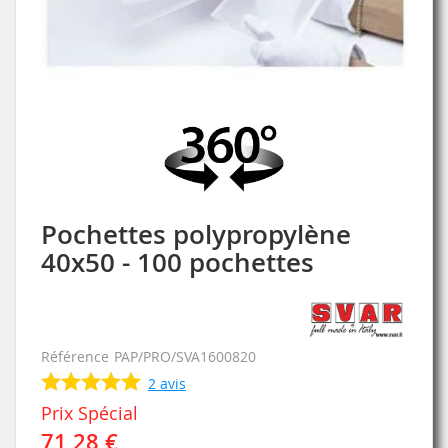
Skip
to
the
beginning
of
the
images
Pochettes polypropylène
gallery
40x50 - 100 pochettes
Référence
PAP/PRO/SVA1600820
2
avis
Prix Spécial
71,28 €