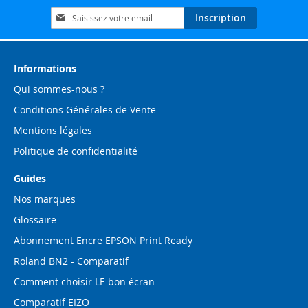
Inscription
Inscription
à
notre
lettre
d’information
Informations
:
Qui sommes-nous ?
Conditions Générales de Vente
Mentions légales
Politique de confidentialité
Guides
Nos marques
Glossaire
Abonnement Encre EPSON Print Ready
Roland BN2 - Comparatif
Comment choisir LE bon écran
Comparatif EIZO