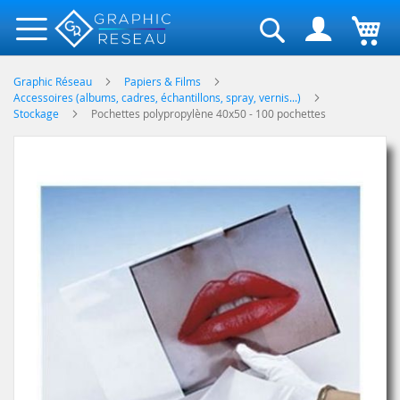
Rechercher
Graphic Réseau
Papiers & Films
Accessoires (albums, cadres, échantillons, spray, vernis...)
Stockage
Pochettes polypropylène 40x50 - 100 pochettes
Skip
to
the
end
of
the
images
gallery