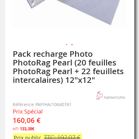
Pack recharge Photo
Skip
to
PhotoRag Pearl (20 feuilles
the
PhotoRag Pearl + 22 feuillets
beginning
of
intercalaires) 12"x12"
the
images
gallery
Référence
PAP/HA/10640761
Prix Spécial
160,06 €
HT:
133,38€
TTC: 192,07 €
Prix public