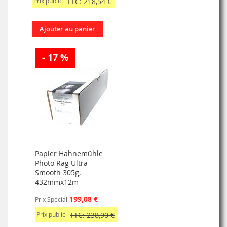
Prix public
TTC: 218,54 €
Ajouter au panier
- 17 %
Papier Hahnemühle
Photo Rag Ultra
Smooth 305g,
432mmx12m
199,08 €
Prix Spécial
Prix public
TTC: 238,90 €