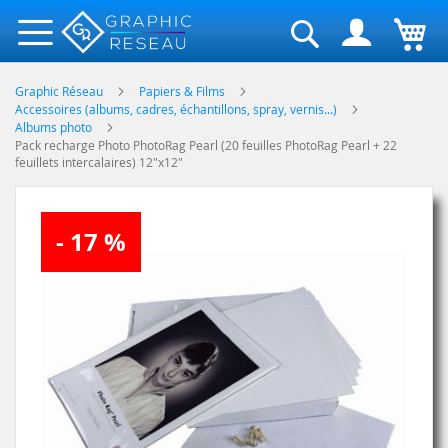
Rechercher
Graphic Réseau
Papiers & Films
Accessoires (albums, cadres, échantillons, spray, vernis...)
Albums photo
Pack recharge Photo PhotoRag Pearl (20 feuilles PhotoRag Pearl + 22
feuillets intercalaires) 12"x12"
Skip
- 17 %
to
the
end
of
the
images
gallery