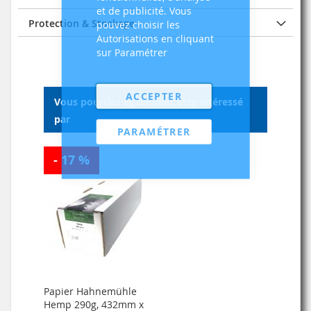
et de publicité. Vous
Protection & Stockage
pouvez choisir les
Autorisations en cliquant
sur Paramétrer
ACCEPTER
Vous pourriez également être intéressé
par
PARAMÉTRER
- 17 %
Papier Hahnemühle
Hemp 290g, 432mm x