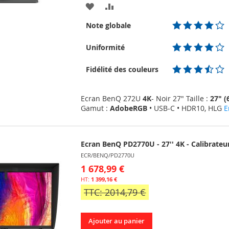
AJOUTER
AJOUTER
À
AU
Note globale
MA
COMPARATEUR
Uniformité
LISTE
Fidélité des couleurs
D’ENVIE
Ecran BenQ 272U
4K
- Noir 27" Taille :
27" 
Gamut :
AdobeRGB
• USB-C • HDR10, HLG
E
Ecran BenQ PD2770U - 27'' 4K - Calibrateu
ECR/BENQ/PD2770U
1 678,99 €
1 399,16 €
TTC: 2014,79 €
Ajouter au panier