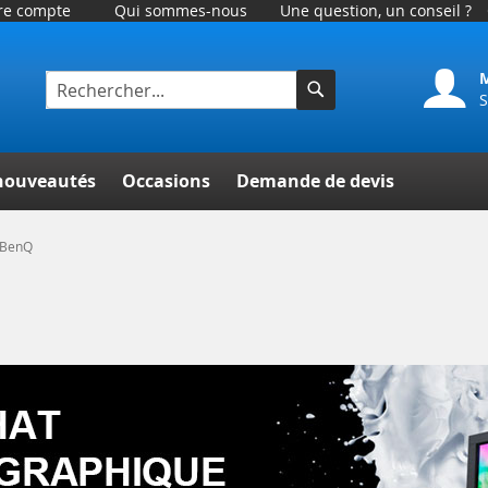
tre compte
Qui sommes-nous
Une question, un conseil ?
S
Rechercher
her
nouveautés
Occasions
Demande de devis
 BenQ