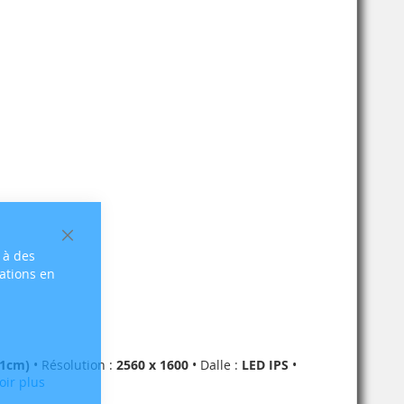
Fermer
 à des
sations en
.1cm)
• Résolution :
2560 x 1600
• Dalle :
LED IPS
•
oir plus