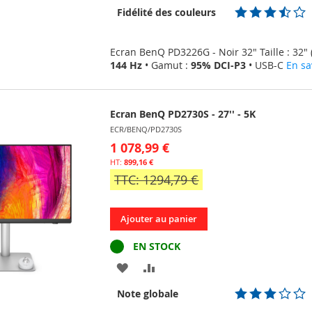
Fidélité des couleurs
D’ENVIE
Ecran BenQ PD3226G - Noir 32" Taille : 32" 
144 Hz
• Gamut :
95% DCI-P3
• USB-C
En sa
Ecran BenQ PD2730S - 27'' - 5K
ECR/BENQ/PD2730S
1 078,99 €
899,16 €
TTC: 1294,79 €
Ajouter au panier
EN STOCK
AJOUTER
AJOUTER
À
AU
Note globale