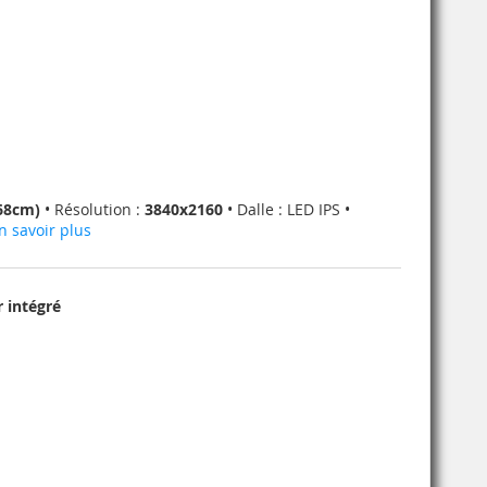
(68cm)
• Résolution :
3840x2160
• Dalle : LED IPS •
n savoir plus
r intégré