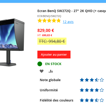
Ecran BenQ SW272Q - 27" 2K QHD (+ casqu
ECR/BENQ/SW272Q
12
avis
829,00 €
690,83 €
TTC: 994,80 €
Ajouter au panier
EN STOCK
AJOUTER
AJOUTER
À
AU
Note globale
MA
COMPARATEUR
Uniformité
LISTE
Fidélité des couleurs
D’ENVIE