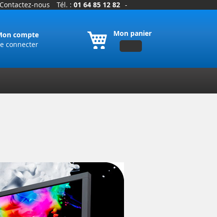
Contactez-nous
Tél. :
01 64 85 12 82
-
Mon panier
Mon compte
e connecter