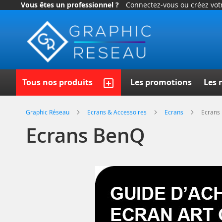
Vous êtes un professionnel ?
Connectez-vous ou créez vo
Allez
au
contenu
Recherc
Tous nos produits
Les promotions
Les 
Graphic Réseau
Ecrans & Accessoires
Ecrans
Ecrans
Ecrans BenQ