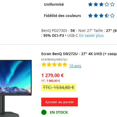
MA
COMPARATEUR
Uniformité
LISTE
Fidélité des couleurs
D’ENVIE
BenQ PD2730S -
5K
- Noir 27" Taille :
27" (
:
95% DCI-P3
• USB-C
En savoir plus
Ecran BenQ SW272U - 27" 4K UHD (+ casqu
ECR/BENQ/SW272U
10
avis
1 279,00 €
1 065,83 €
TTC: 1534,80 €
Ajouter au panier
EN STOCK