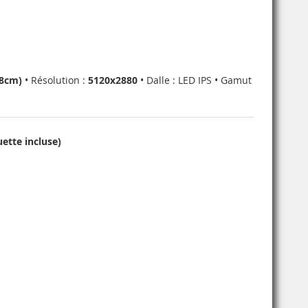
68cm)
• Résolution :
5120x2880
• Dalle : LED IPS • Gamut
ette incluse)