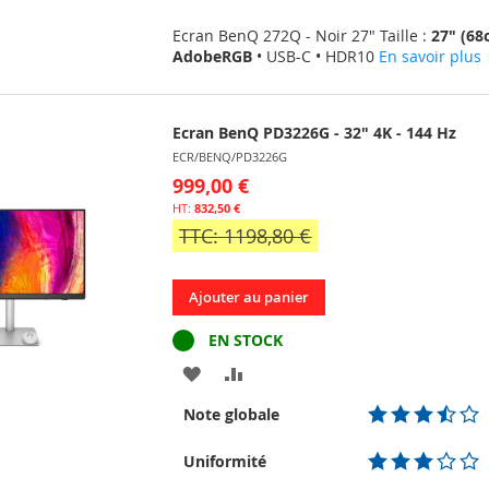
Ecran BenQ 272Q - Noir 27" Taille :
27" (68
AdobeRGB
• USB-C • HDR10
En savoir plus
Ecran BenQ PD3226G - 32" 4K - 144 Hz
ECR/BENQ/PD3226G
999,00 €
832,50 €
TTC: 1198,80 €
Ajouter au panier
EN STOCK
AJOUTER
AJOUTER
À
AU
Note globale
MA
COMPARATEUR
Uniformité
LISTE