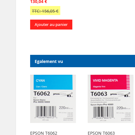
130,04 €
TTC: 156,05 €
Ajouter au panier
Egalement vu
EPSON T6062
EPSON T6063