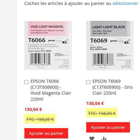
Cochez les articles à ajouter au panier ou
sélectionner 
EPSON T6066
EPSON T6069
Ajouter
Ajouter
(C13T606600) -
(C13T606900) - Gris
au
au
Vivid Magenta Clair
Clair 220ml
panier
panier
220ml
130,04 €
130,04 €
TTC: 156,05 €
TTC: 156,05 €
Ajouter au panier
Ajouter au panier
AJOUTER
AJOUTER