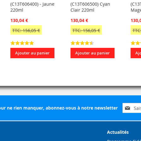
(C13T606400) - Jaune
(C13T606500) Cyan
(C13
220ml
Clair 220ml
Mage
130,04 €
130,04 €
130,
TTC: 156,05 €
TTC: 156,05 €
TTC:
Ajouter au panier
Ajouter au panier
Aj
Inscripti
ur ne rien manquer, abonnez-vous à notre newsletter
à
notre
lettre
d’inform
Actualités
: