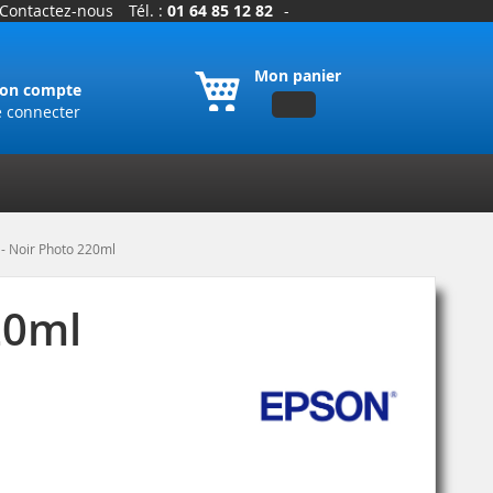
Contactez-nous
Tél. :
01 64 85 12 82
-
Mon panier
on compte
e connecter
 Noir Photo 220ml
20ml