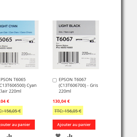
EPSON T6065
EPSON T6067
jouter
Ajouter
(C13T606500) Cyan
(C13T606700) - Gris
u
au
Clair 220ml
220ml
anier
panier
,04 €
130,04 €
C: 156,05 €
TTC: 156,05 €
jouter au panier
Ajouter au panier
AJOUTER
AJOUTER
AJOUTER
AJOUTER