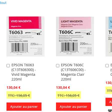
tout
EPSON T6063
EPSON T606C
Ajouter
Ajouter
A
(C13T606300) -
(C13T606C00) -
au
au
a
Vivid Magenta
Magenta Clair
panier
panier
p
220ml
220ml
130
130,04 €
130,04 €
TT
TTC: 156,05 €
TTC: 156,05 €
A
Ajouter au panier
Ajouter au panier