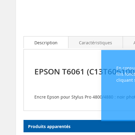
Skip
to
the
beginning
Description
Caractéristiques
of
the
images
gallery
En consul
EPSON T6061 (C13T606100)
fins fonc
cliquant
Encre Epson pour Stylus Pro 4800/4880 : noir ph
Produits apparentés