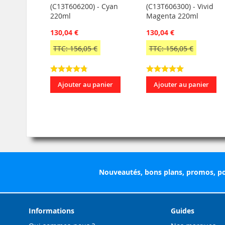
(C13T606200) - Cyan
(C13T606300) - Vivid
220ml
Magenta 220ml
130,04 €
130,04 €
TTC: 156,05 €
TTC: 156,05 €
Ajouter au panier
Ajouter au panier
Nouveautés, bons plans, promos, po
Informations
Guides