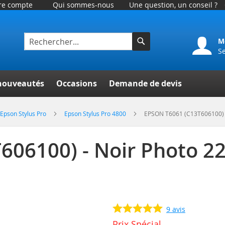
tre compte
Qui sommes-nous
Une question, un conseil ?
M
S
Rechercher
er
nouveautés
Occasions
Demande de devis
Epson Stylus Pro
Epson Stylus Pro 4800
EPSON T6061 (C13T606100) -
606100) - Noir Photo 2
9
avis
Prix Spécial