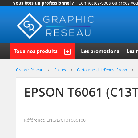
Vous êtes un professionnel ?
Connectez-vous ou créez vo
Allez
au
contenu
Recherch
Tous nos produits
Les promotions
Les 
Graphic Réseau
Encres
Cartouches Jet d'encre Epson
EPSON T6061 (C13T
Référence
ENC/E/C13T606100
Skip
to