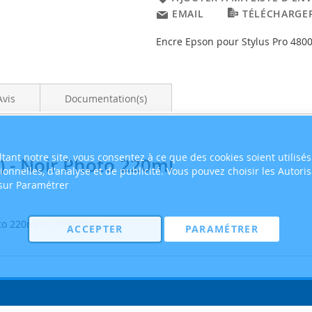
EMAIL
TÉLÉCHARGER
Encre Epson pour Stylus Pro 4800
Avis
Documentation(s)
tant notre site, vous consentez à ce que des cookies soient utilisés
 - Noir Photo 220ml
tionnelles, d'analyse et de publicité. Vous pouvez choisir les Autori
 sur Paramétrer
oto 220ml (C13T606100)
ACCEPTER
PARAMÉTRER