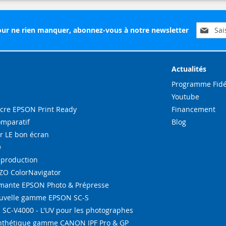
Inscripti
ur ne rien manquer, abonnez-vous à notre newsletter
à
notre
lettre
d’inform
Actualités
:
Programme Fidé
Youtube
re EPSON Print Ready
Financement
omparatif
Blog
r LE bon écran
O
-production
IZO ColorNavigator
ante EPSON Photo & Prépresse
ouvelle gamme EPSON SC-S
SC-V4000 - L'UV pour les photographes
ynthétique gamme CANON IPF Pro & GP