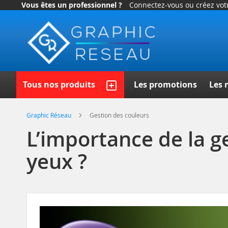
Vous êtes un professionnel ?
Connectez-vous ou créez vo
Allez
au
contenu
Recherc
Tous nos produits
Les promotions
Les 
Graphic Réseau
Gestion des couleurs
L’importance de la ge
yeux ?