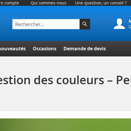
tre compte
Qui sommes-nous
Une question, un conseil ?
S
Rechercher
her
nouveautés
Occasions
Demande de devis
stion des couleurs – Pe