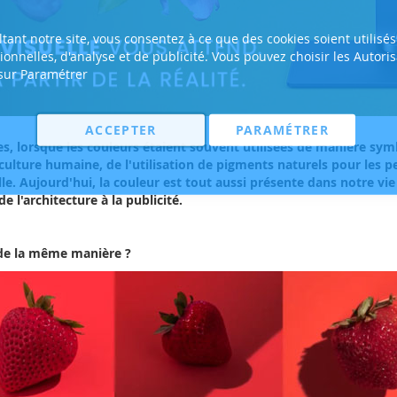
tant notre site, vous consentez à ce que des cookies soient utilisés
tionnelles, d'analyse et de publicité. Vous pouvez choisir les Autori
 sur Paramétrer
ACCEPTER
PARAMÉTRER
es, lorsque les couleurs étaient souvent utilisées de manière symbo
a culture humaine, de l'utilisation de pigments naturels pour les 
lle. Aujourd'hui, la couleur est tout aussi présente dans notre v
 l'architecture à la publicité.
s de la même manière ?