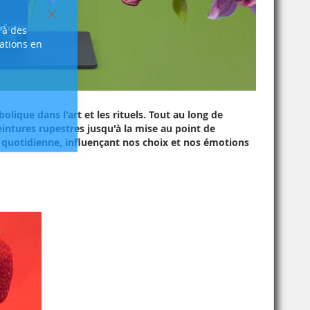
Fermer
 à des
sations en
lique dans l'art et les rituels. Tout au long de
peintures rupestres jusqu'à la mise au point de
ie quotidienne, influençant nos choix et nos émotions