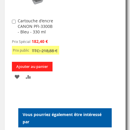
Cartouche d'encre
Ajouter
CANON PFI-3300B
au
- Bleu - 330 ml
panier
182,40 €
Prix Spécial
Prix public
TTC: 218,88 €
Ajouter au panier
AJOUTER
AJOUTER
À
AU
MA
COMPARATEUR
LISTE
Vous pourriez également être intéressé
D’ENVIE
par