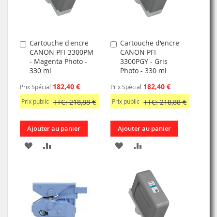
D’ENVIE
D’ENVIE
Cartouche d'encre
Cartouche d'encre
Ajouter
Ajouter
CANON PFI-3300PM
CANON PFI-
au
au
- Magenta Photo -
3300PGY - Gris
panier
panier
330 ml
Photo - 330 ml
182,40 €
182,40 €
Prix Spécial
Prix Spécial
Prix public
TTC: 218,88 €
Prix public
TTC: 218,88 €
Ajouter au panier
Ajouter au panier
AJOUTER
AJOUTER
AJOUTER
AJOUTER
À
AU
À
AU
MA
COMPARATEUR
MA
COMPARATEUR
LISTE
LISTE
D’ENVIE
D’ENVIE