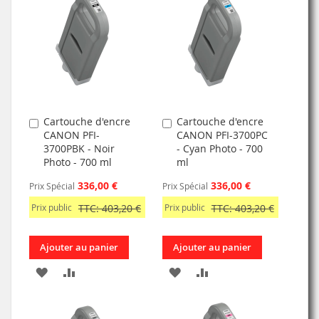
MA
COMPARATEUR
MA
COMPARATEUR
LISTE
LISTE
D’ENVIE
D’ENVIE
Cartouche d'encre
Cartouche d'encre
Ajouter
Ajouter
CANON PFI-
CANON PFI-3700PC
au
au
3700PBK - Noir
- Cyan Photo - 700
panier
panier
Photo - 700 ml
ml
336,00 €
336,00 €
Prix Spécial
Prix Spécial
Prix public
TTC: 403,20 €
Prix public
TTC: 403,20 €
Ajouter au panier
Ajouter au panier
AJOUTER
AJOUTER
AJOUTER
AJOUTER
À
AU
À
AU