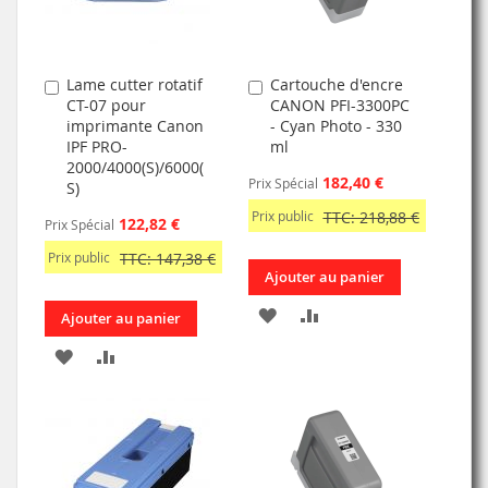
Lame cutter rotatif
Cartouche d'encre
Ajouter
Ajouter
CT-07 pour
CANON PFI-3300PC
au
au
imprimante Canon
- Cyan Photo - 330
panier
panier
IPF PRO-
ml
2000/4000(S)/6000(
182,40 €
Prix Spécial
S)
Prix public
TTC: 218,88 €
122,82 €
Prix Spécial
Prix public
TTC: 147,38 €
Ajouter au panier
AJOUTER
AJOUTER
Ajouter au panier
À
AU
AJOUTER
AJOUTER
MA
COMPARATEUR
À
AU
LISTE
MA
COMPARATEUR
D’ENVIE
LISTE