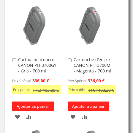
À
AU
MA
COMPARATEUR
MA
COMPARATEUR
LISTE
LISTE
D’ENVIE
D’ENVIE
Cartouche d'encre
Cartouche d'encre
Ajouter
Ajouter
CANON PFI-3700GY
CANON PFI-3700M
au
au
- Gris - 700 ml
- Magenta - 700 ml
panier
panier
336,00 €
336,00 €
Prix Spécial
Prix Spécial
Prix public
TTC: 403,20 €
Prix public
TTC: 403,20 €
Ajouter au panier
Ajouter au panier
AJOUTER
AJOUTER
AJOUTER
AJOUTER
À
AU
À
AU