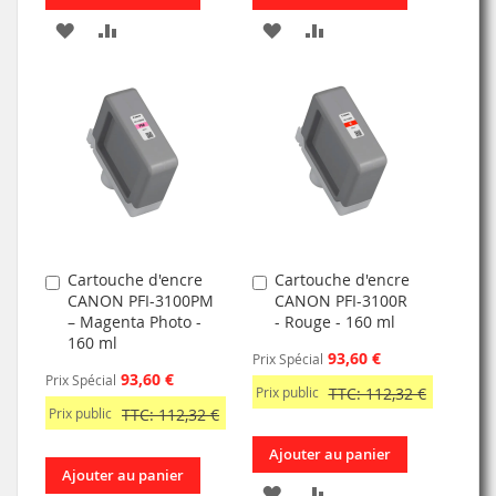
AJOUTER
AJOUTER
AJOUTER
AJOUTER
À
AU
À
AU
MA
COMPARATEUR
MA
COMPARATEUR
LISTE
LISTE
D’ENVIE
D’ENVIE
Cartouche d'encre
Cartouche d'encre
Ajouter
Ajouter
CANON PFI-3100PM
CANON PFI-3100R
au
au
– Magenta Photo -
- Rouge - 160 ml
panier
panier
160 ml
93,60 €
Prix Spécial
93,60 €
Prix Spécial
Prix public
TTC: 112,32 €
Prix public
TTC: 112,32 €
Ajouter au panier
Ajouter au panier
AJOUTER
AJOUTER