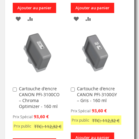
Ajouter au panier
Ajouter au panier
AJOUTER
AJOUTER
AJOUTER
AJOUTER
À
AU
À
AU
MA
COMPARATEUR
MA
COMPARATEUR
LISTE
LISTE
D’ENVIE
D’ENVIE
Cartouche d'encre
Cartouche d'encre
Ajouter
Ajouter
CANON PFI-3100CO
CANON PFI-3100GY
au
au
– Chroma
– Gris - 160 ml
panier
panier
Optimizer - 160 ml
93,60 €
Prix Spécial
93,60 €
Prix Spécial
Prix public
TTC: 112,32 €
Prix public
TTC: 112,32 €
Ajouter au panier