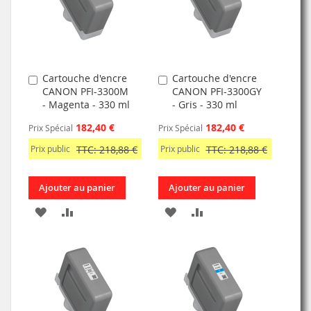
D’ENVIE
D’ENVIE
Cartouche d'encre
Cartouche d'encre
Ajouter
Ajouter
CANON PFI-3300M
CANON PFI-3300GY
au
au
- Magenta - 330 ml
- Gris - 330 ml
panier
panier
182,40 €
182,40 €
Prix Spécial
Prix Spécial
Prix public
TTC: 218,88 €
Prix public
TTC: 218,88 €
Ajouter au panier
Ajouter au panier
AJOUTER
AJOUTER
AJOUTER
AJOUTER
À
AU
À
AU
MA
COMPARATEUR
MA
COMPARATEUR
LISTE
LISTE
D’ENVIE
D’ENVIE