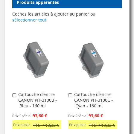
Produits apparentés
Cochez les articles à ajouter au panier ou
sélectionner tout
Cartouche d'encre
Cartouche d'encre
Ajouter
Ajouter
CANON PFI-3100B –
CANON PFI-3100C –
au
au
Bleu - 160 ml
Cyan - 160 ml
panier
panier
93,60 €
93,60 €
Prix Spécial
Prix Spécial
Prix public
TTC: 112,32 €
Prix public
TTC: 112,32 €