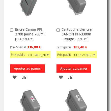
D’ENVIE
D’ENVIE
Encre Canon PFI-
Cartouche d'encre
Ajouter
Ajouter
3700 Jaune 700ml
CANON PFI-3300R
au
au
[PFI-3700Y]
- Rouge - 330 ml
panier
panier
336,00 €
182,40 €
Prix Spécial
Prix Spécial
Prix public
TTC: 403,20 €
Prix public
TTC: 218,88 €
Ajouter au panier
Ajouter au panier
AJOUTER
AJOUTER
AJOUTER
AJOUTER
À
AU
À
AU
MA
COMPARATEUR
MA
COMPARATEUR
LISTE
LISTE