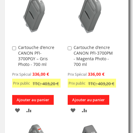
MA
COMPARATEUR
MA
COMPARATEUR
LISTE
LISTE
D’ENVIE
D’ENVIE
Cartouche d'encre
Cartouche d'encre
Ajouter
Ajouter
CANON PFI-
CANON PFI-3700PM
au
au
3700PGY – Gris
- Magenta Photo -
panier
panier
Photo - 700 ml
700 ml
336,00 €
336,00 €
Prix Spécial
Prix Spécial
Prix public
TTC: 403,20 €
Prix public
TTC: 403,20 €
Ajouter au panier
Ajouter au panier
AJOUTER
AJOUTER
AJOUTER
AJOUTER
À
AU
À
AU
MA
COMPARATEUR
MA
COMPARATEUR