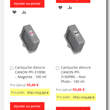
Ajouter au panier
AJOUTER
AJOUTER
AJOUTER
AJOUTER
À
AU
À
AU
MA
COMPARATEUR
MA
COMPARATEUR
LISTE
LISTE
D’ENVIE
D’ENVIE
Cartouche d'encre
Cartouche d'encre
Ajouter
Ajouter
CANON PFI-3100M
CANON PFI-
au
au
– Magenta - 160 ml
3100PBK – Noir
panier
panier
Photo - 160 ml
93,60 €
Prix Spécial
93,60 €
Prix Spécial
Prix public
TTC: 112,32 €
Prix public
TTC: 112,32 €
Ajouter au panier