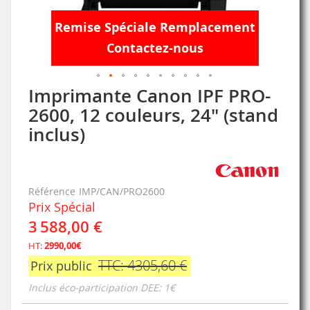
Remise Spéciale Remplacement
Contactez-nous
Imprimante Canon IPF PRO-
Skip
to
2600, 12 couleurs, 24" (stand
the
inclus)
beginning
of
the
images
gallery
Référence
IMP/CAN/PRO2600
Prix Spécial
3 588,00 €
HT:
2990,00€
TTC: 4305,60 €
Prix public
Inclus éco-participation DEE: 1€