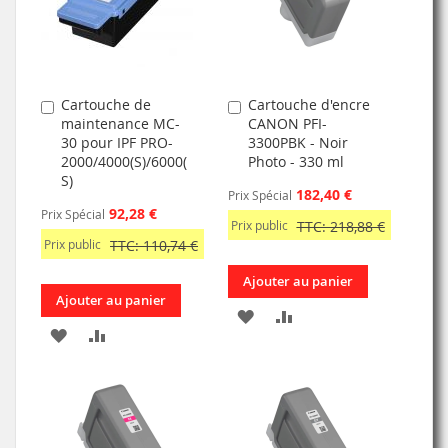
D’ENVIE
Cartouche de
Cartouche d'encre
Ajouter
Ajouter
maintenance MC-
CANON PFI-
au
au
30 pour IPF PRO-
3300PBK - Noir
panier
panier
2000/4000(S)/6000(
Photo - 330 ml
S)
182,40 €
Prix Spécial
92,28 €
Prix Spécial
Prix public
TTC: 218,88 €
Prix public
TTC: 110,74 €
Ajouter au panier
Ajouter au panier
AJOUTER
AJOUTER
AJOUTER
AJOUTER
À
AU
À
AU
MA
COMPARATEUR
MA
COMPARATEUR
LISTE
LISTE