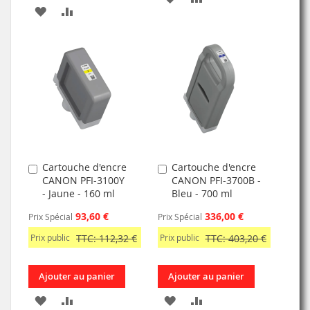
AJOUTER
AJOUTER
À
AU
À
AU
MA
COMPARATEUR
MA
COMPARATEUR
LISTE
LISTE
D’ENVIE
D’ENVIE
Cartouche d'encre
Cartouche d'encre
Ajouter
Ajouter
CANON PFI-3100Y
CANON PFI-3700B -
au
au
- Jaune - 160 ml
Bleu - 700 ml
panier
panier
93,60 €
336,00 €
Prix Spécial
Prix Spécial
Prix public
TTC: 112,32 €
Prix public
TTC: 403,20 €
Ajouter au panier
Ajouter au panier
AJOUTER
AJOUTER
AJOUTER
AJOUTER