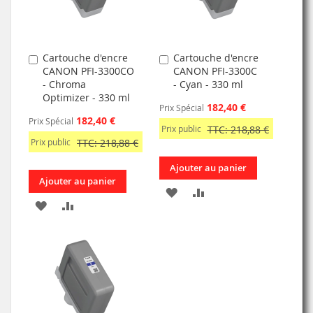
Cartouche d'encre
Cartouche d'encre
Ajouter
Ajouter
CANON PFI-3300CO
CANON PFI-3300C
au
au
- Chroma
- Cyan - 330 ml
panier
panier
Optimizer - 330 ml
182,40 €
Prix Spécial
182,40 €
Prix Spécial
Prix public
TTC: 218,88 €
Prix public
TTC: 218,88 €
Ajouter au panier
Ajouter au panier
AJOUTER
AJOUTER
AJOUTER
AJOUTER
À
AU
À
AU
MA
COMPARATEUR
MA
COMPARATEUR
LISTE
LISTE
D’ENVIE
D’ENVIE