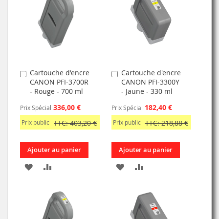
LISTE
LISTE
D’ENVIE
D’ENVIE
Cartouche d'encre
Cartouche d'encre
Ajouter
Ajouter
CANON PFI-3700R
CANON PFI-3300Y
au
au
- Rouge - 700 ml
- Jaune - 330 ml
panier
panier
336,00 €
182,40 €
Prix Spécial
Prix Spécial
Prix public
TTC: 403,20 €
Prix public
TTC: 218,88 €
Ajouter au panier
Ajouter au panier
AJOUTER
AJOUTER
AJOUTER
AJOUTER
À
AU
À
AU
MA
COMPARATEUR
MA
COMPARATEUR
LISTE
LISTE