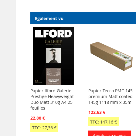
Egalement vu
Papier Ilford Galerie
Papier Tecco PMC 145
Prestige Heavyweight
premium Matt coated
Duo Matt 310g A4 25
145g 1118 mm x 35m
feuilles
122,63 €
22,80 €
TTC: 147,16 €
TTC: 27,36 €
Ajouter au panier