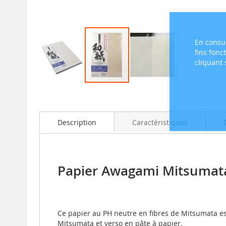
En consul
fins fonc
cliquant
Skip
to
the
beginning
Description
Caractéristiques
of
the
images
gallery
Papier Awagami Mitsumata 
Ce papier au PH neutre en fibres de Mitsumata est 
Mitsumata et verso en pâte à papier.