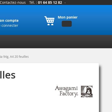
Contactez-nous
Tél. :
01 64 85 12 82
-
Mon panier
on compte
e connecter
 94g, A4 20 feuilles
lles