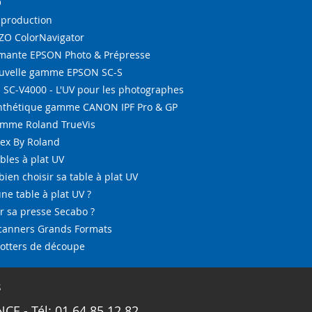
O
-production
IZO ColorNavigator
ante EPSON Photo & Prépresse
ouvelle gamme EPSON SC-S
SC-V4000 - L'UV pour les photographes
ynthétique gamme CANON IPF Pro & GP
amme Roland TrueVis
tex By Roland
bles à plat UV
bien choisir sa table à plat UV
ne table à plat UV ?
 sa presse Secabo ?
Scanners Grands Formats
lotters de découpe
s
CE - Tél: 01 64 85 12 82