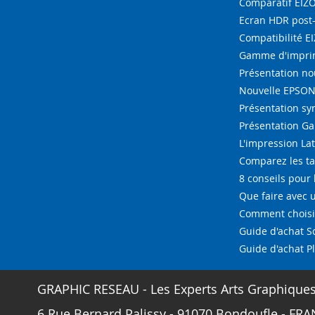
Comparatif EIZ
Ecran HDR post
Compatibilité E
Gamme d'imprim
Présentation n
Nouvelle EPSON 
Présentation s
Présentation G
L'impression La
Comparez les ta
8 conseils pour 
Que faire avec u
Comment choisir
Guide d'achat 
Guide d'achat P
GRAPHIC RESEAU - Les Experts Arts Graphique
6 Rue Bernard Palissy - 91070 Bondoufle - FRAN