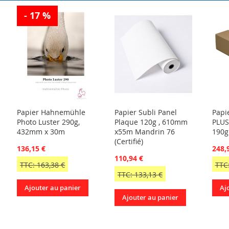
- 17 %
Papier Hahnemühle
Papier Subli Panel
Papi
Photo Luster 290g,
Plaque 120g , 610mm
PLUS
432mm x 30m
x55m Mandrin 76
190g
(Certifié)
136,15 €
248,
110,94 €
TTC: 163,38 €
TTC:
TTC: 133,13 €
Ajouter au panier
Aj
Ajouter au panier