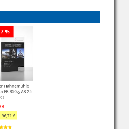
17 %
er Hahnemühle
ta FB 350g, A3 25
les
9 €
 96,71 €