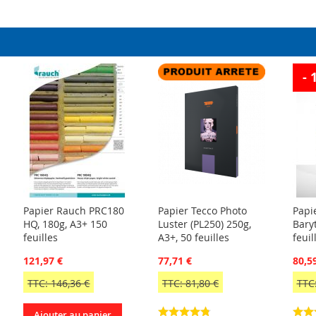
- 
Papier Rauch PRC180
Papier Tecco Photo
Papi
HQ, 180g, A3+ 150
Luster (PL250) 250g,
Bary
feuilles
A3+, 50 feuilles
feuil
121,97 €
77,71 €
80,5
TTC: 146,36 €
TTC: 81,80 €
TTC:
Ajouter au panier