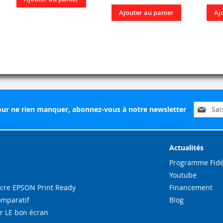
Ajouter au panier
Aj
Inscripti
ur ne rien manquer, abonnez-vous à notre newsletter
à
notre
lettre
d’inform
Actualités
:
Programme Fidé
Youtube
re EPSON Print Ready
Financement
omparatif
Blog
r LE bon écran