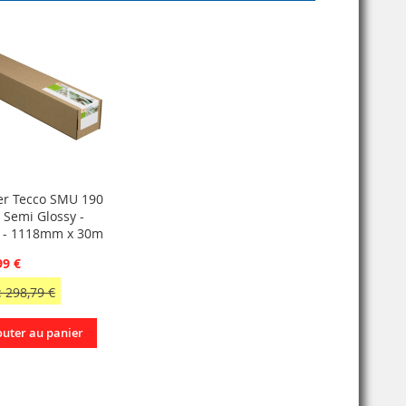
er Tecco SMU 190
 Semi Glossy -
 - 1118mm x 30m
99 €
 298,79 €
outer au panier