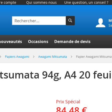
tre compte
Qui sommes-nous
Une question, un conseil ?
M
S
Rechercher
er
nouveautés
Occasions
Demande de devis
Papiers Awagami
Awagami Mitsumata
Papier Awagami Mitsumata
sumata 94g, A4 20 feui
Prix Spécial
84,48 €