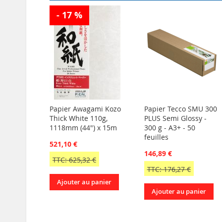
- 17 %
Papier Awagami Kozo
Papier Tecco SMU 300
Thick White 110g,
PLUS Semi Glossy -
1118mm (44") x 15m
300 g - A3+ - 50
feuilles
521,10 €
146,89 €
TTC: 625,32 €
TTC: 176,27 €
Ajouter au panier
Ajouter au panier