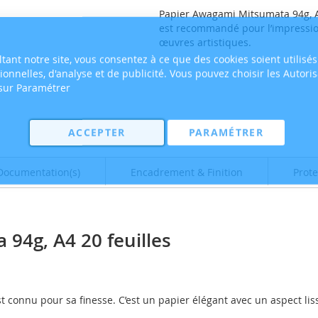
Papier Awagami Mitsumata 94g, A4
est recommandé pour l’impression
œuvres artistiques.
tant notre site, vous consentez à ce que des cookies soient utilisés
tionnelles, d'analyse et de publicité. Vous pouvez choisir les Autori
 sur Paramétrer
ACCEPTER
PARAMÉTRER
Documentation(s)
Encadrement & Finition
Prote
94g, A4 20 feuilles
connu pour sa finesse. C’est un papier élégant avec un aspect lisse