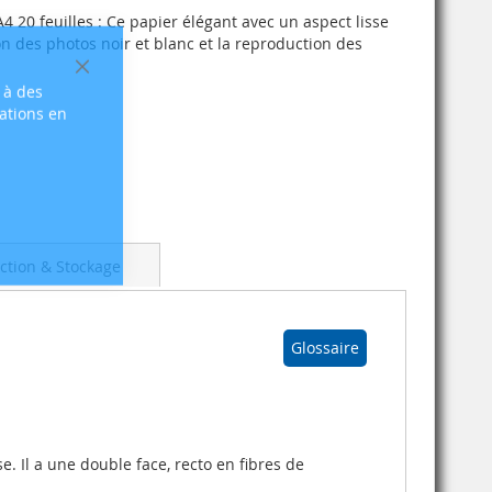
 20 feuilles : Ce papier élégant avec un aspect lisse
 des photos noir et blanc et la reproduction des
Fermer
 à des
sations en
ction & Stockage
Glossaire
. Il a une double face, recto en fibres de