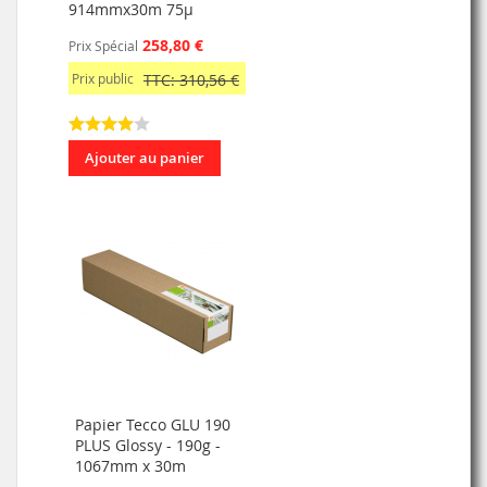
914mmx30m 75µ
258,80 €
Prix Spécial
Prix public
TTC: 310,56 €
Ajouter au panier
Papier Tecco GLU 190
PLUS Glossy - 190g -
1067mm x 30m