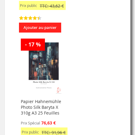
Prix public
TTC: 43,62 €
Ajouter au panier
- 17 %
Papier Hahnemühle
Photo Silk Baryta X
310g A3 25 Feuilles
76,63 €
Prix Spécial
Prix public
TTC: 91,96 €