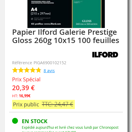
Papier Ilford Galerie Prestige
Skip
to
Gloss 260g 10x15 100 feuilles
the
beginning
of
the
Référence
PIGA6900102152
images
8
avis
gallery
Prix Spécial
20,39 €
HT:
16,99€
TTC: 24,47 €
Prix public
EN STOCK
Expédié aujourd’hui et livré chez vous lundi par Chronopost