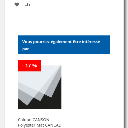
AJOUTER
AJOUTER
À
AU
MA
COMPARATEUR
LISTE
Vous pourriez également être intéressé
D’ENVIE
par
- 17 %
Calque CANSON
Polyester Mat CANCAD