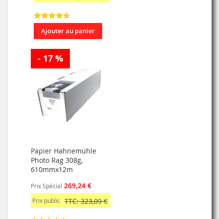
Ajouter au panier
- 17 %
Papier Hahnemühle
Photo Rag 308g,
610mmx12m
269,24 €
Prix Spécial
Prix public
TTC: 323,09 €