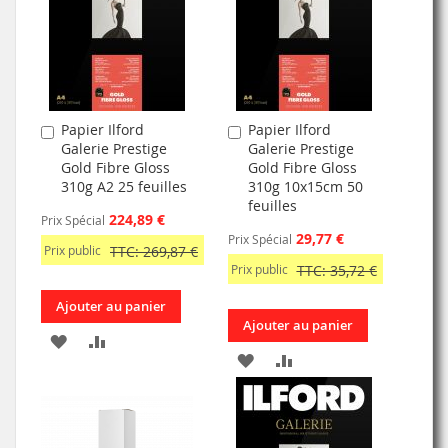
LISTE
LISTE
D’ENVIE
D’ENVIE
Papier Ilford
Papier Ilford
Ajouter
Ajouter
Galerie Prestige
Galerie Prestige
au
au
Gold Fibre Gloss
Gold Fibre Gloss
panier
panier
310g A2 25 feuilles
310g 10x15cm 50
feuilles
224,89 €
Prix Spécial
29,77 €
Prix Spécial
Prix public
TTC: 269,87 €
Prix public
TTC: 35,72 €
Ajouter au panier
Ajouter au panier
AJOUTER
AJOUTER
AJOUTER
AJOUTER
À
AU
À
AU
MA
COMPARATEUR
MA
COMPARATEUR
LISTE