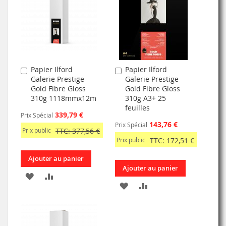
LISTE
D’ENVIE
D’ENVIE
Papier Ilford
Papier Ilford
Ajouter
Ajouter
Galerie Prestige
Galerie Prestige
au
au
Gold Fibre Gloss
Gold Fibre Gloss
panier
panier
310g 1118mmx12m
310g A3+ 25
feuilles
339,79 €
Prix Spécial
143,76 €
Prix Spécial
Prix public
TTC: 377,56 €
Prix public
TTC: 172,51 €
Ajouter au panier
Ajouter au panier
AJOUTER
AJOUTER
AJOUTER
AJOUTER
À
AU
À
AU
MA
COMPARATEUR
MA
COMPARATEUR