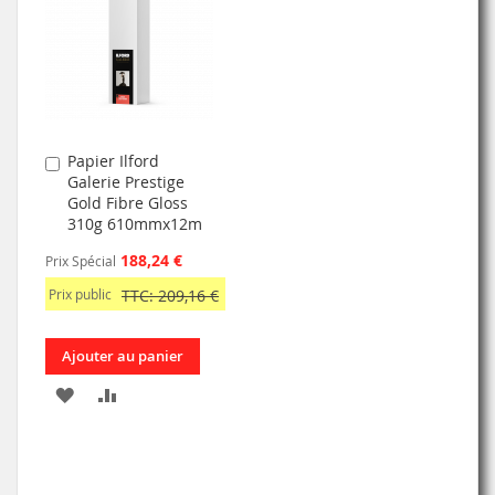
LISTE
LISTE
D’ENVIE
D’ENVIE
Papier Ilford
Ajouter
Galerie Prestige
au
Gold Fibre Gloss
panier
310g 610mmx12m
188,24 €
Prix Spécial
Prix public
TTC: 209,16 €
Ajouter au panier
AJOUTER
AJOUTER
À
AU
MA
COMPARATEUR