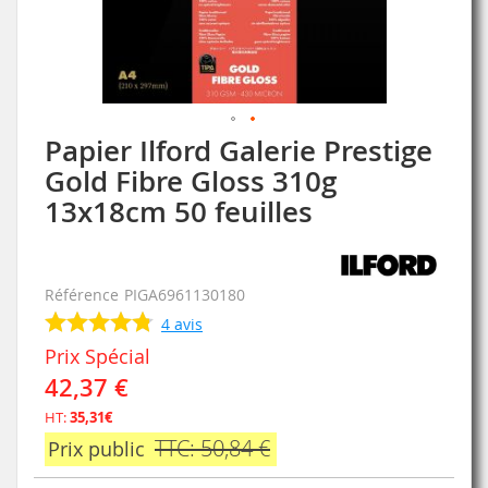
Papier Ilford Galerie Prestige
Skip
to
Gold Fibre Gloss 310g
the
13x18cm 50 feuilles
beginning
of
the
images
Référence
PIGA6961130180
gallery
4
avis
Prix Spécial
42,37 €
HT:
35,31€
TTC: 50,84 €
Prix public