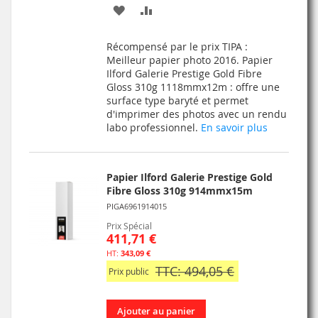
AJOUTER
AJOUTER
À
AU
Récompensé par le prix TIPA :
MA
COMPARATEUR
Meilleur papier photo 2016. Papier
Ilford Galerie Prestige Gold Fibre
LISTE
Gloss 310g 1118mmx12m : offre une
surface type baryté et permet
D’ENVIE
d'imprimer des photos avec un rendu
labo professionnel.
En savoir plus
Papier Ilford Galerie Prestige Gold
Fibre Gloss 310g 914mmx15m
PIGA6961914015
Prix Spécial
411,71 €
343,09 €
TTC: 494,05 €
Prix public
Ajouter au panier