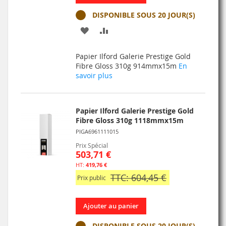
DISPONIBLE SOUS 20 JOUR(S)
AJOUTER
AJOUTER
À
AU
Papier Ilford Galerie Prestige Gold
MA
COMPARATEUR
Fibre Gloss 310g 914mmx15m
En
savoir plus
LISTE
D’ENVIE
Papier Ilford Galerie Prestige Gold
Fibre Gloss 310g 1118mmx15m
PIGA6961111015
Prix Spécial
503,71 €
419,76 €
TTC: 604,45 €
Prix public
Ajouter au panier
DISPONIBLE SOUS 20 JOUR(S)