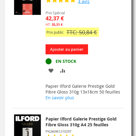
4
avis
Prix Spécial
42,37 €
35,31 €
TTC: 50,84 €
Prix public
Ajouter au panier
EN STOCK
AJOUTER
AJOUTER
À
AU
Papier Ilford Galerie Prestige Gold
MA
COMPARATEUR
Fibre Gloss 310g 13x18cm 50 feuilles
En savoir plus
LISTE
D’ENVIE
Papier Ilford Galerie Prestige Gold
Fibre Gloss 310g A4 25 feuilles
PIGA6961210297