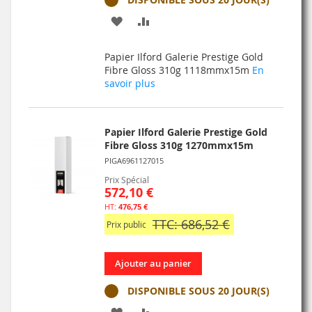
AJOUTER
AJOUTER
À
AU
Papier Ilford Galerie Prestige Gold
MA
COMPARATEUR
Fibre Gloss 310g 1118mmx15m
En
savoir plus
LISTE
D’ENVIE
Papier Ilford Galerie Prestige Gold
Fibre Gloss 310g 1270mmx15m
PIGA6961127015
Prix Spécial
572,10 €
476,75 €
TTC: 686,52 €
Prix public
Ajouter au panier
DISPONIBLE SOUS 20 JOUR(S)
AJOUTER
AJOUTER