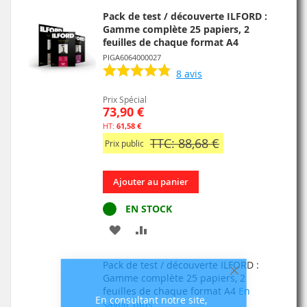
Pack de test / découverte ILFORD :
Gamme complète 25 papiers, 2
feuilles de chaque format A4
PIGA6064000027
8
avis
Prix Spécial
73,90 €
61,58 €
TTC: 88,68 €
Prix public
Ajouter au panier
EN STOCK
AJOUTER
AJOUTER
À
AU
Pack de test / découverte ILFORD :
MA
COMPARATEUR
Gamme complète 25 papiers, 2
Fermer
feuilles de chaque format A4
En
En consultant notre site,
LISTE
savoir plus