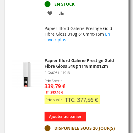
EN STOCK
AJOUTER
AJOUTER
À
AU
Papier Ilford Galerie Prestige Gold
MA
COMPARATEUR
Fibre Gloss 310g 610mmx15m
En
savoir plus
LISTE
D’ENVIE
Papier Ilford Galerie Prestige Gold
Fibre Gloss 310g 1118mmx12m
PIGA6961111013
Prix Spécial
339,79 €
283,16 €
TTC: 377,56 €
Prix public
Ajouter au panier
DISPONIBLE SOUS 20 JOUR(S)