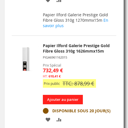
À
AU
Papier Ilford Galerie Prestige Gold
MA
COMPARATEUR
Fibre Gloss 310g 1270mmx15m
En
savoir plus
LISTE
D’ENVIE
Papier Ilford Galerie Prestige Gold
Fibre Gloss 310g 1626mmx15m
PIGA6961162015
Prix Spécial
732,49 €
610,41 €
TTC: 878,99 €
Prix public
Ajouter au panier
DISPONIBLE SOUS 20 JOUR(S)
AJOUTER
AJOUTER