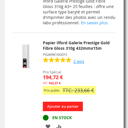
Ilford Galerie Prestige Gold Fibre
LISTE
Gloss 310g A3+ 25 feuilles : offre une
surface type baryté et permet
D’ENVIE
d'imprimer des photos avec un rendu
labo professionnel.
En savoir plus
Papier Ilford Galerie Prestige Gold
Fibre Gloss 310g 432mmx15m
PIGA6961432015
2
avis
Prix Spécial
194,72 €
162,27 €
TTC: 233,66 €
Prix public
Ajouter au panier
EN STOCK
AJOUTER
AJOUTER