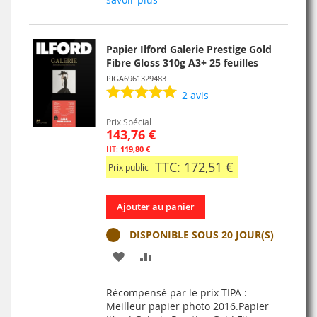
LISTE
D’ENVIE
Papier Ilford Galerie Prestige Gold
Fibre Gloss 310g A3+ 25 feuilles
PIGA6961329483
2
avis
Prix Spécial
143,76 €
119,80 €
TTC: 172,51 €
Prix public
Ajouter au panier
DISPONIBLE SOUS 20 JOUR(S)
AJOUTER
AJOUTER
À
AU
Récompensé par le prix TIPA :
MA
COMPARATEUR
Meilleur papier photo 2016.Papier