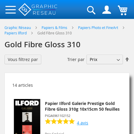
Rechercher
Graphic Réseau
Papiers & Films
Papiers Photo et FineArt
Papiers Ilford
Gold Fibre Gloss 310
Gold Fibre Gloss 310
Pa
Trier par
Vous filtrez par
or
dé
14
articles
Papier Ilford Galerie Prestige Gold
Fibre Gloss 310g 10x15cm 50 feuilles
PIGA6961102152
4
avis