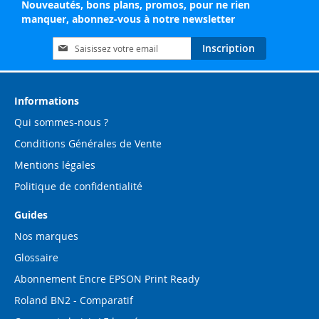
Nouveautés, bons plans, promos, pour ne rien
manquer, abonnez-vous à notre newsletter
Inscription
Inscription
à
notre
lettre
d’information
Informations
:
Qui sommes-nous ?
Conditions Générales de Vente
Mentions légales
Politique de confidentialité
Guides
Nos marques
Glossaire
Abonnement Encre EPSON Print Ready
Roland BN2 - Comparatif