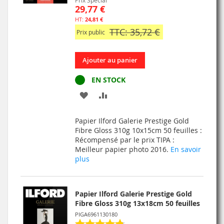
Prix Spécial
29,77 €
24,81 €
TTC: 35,72 €
Prix public
Ajouter au panier
EN STOCK
AJOUTER
AJOUTER
À
AU
Papier Ilford Galerie Prestige Gold
MA
COMPARATEUR
Fibre Gloss 310g 10x15cm 50 feuilles :
Récompensé par le prix TIPA :
LISTE
Meilleur papier photo 2016.
En savoir
plus
D’ENVIE
Papier Ilford Galerie Prestige Gold
Fibre Gloss 310g 13x18cm 50 feuilles
PIGA6961130180