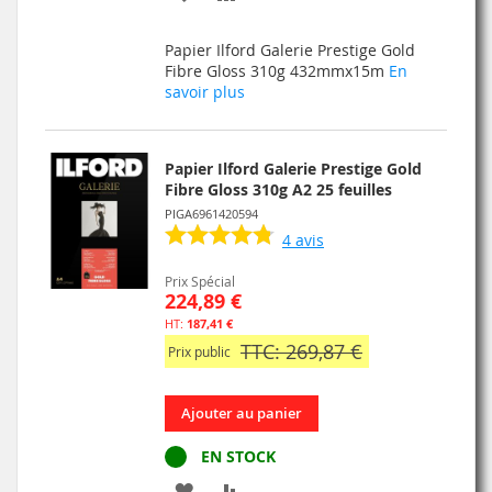
À
AU
Papier Ilford Galerie Prestige Gold
MA
COMPARATEUR
Fibre Gloss 310g 432mmx15m
En
savoir plus
LISTE
D’ENVIE
Papier Ilford Galerie Prestige Gold
Fibre Gloss 310g A2 25 feuilles
PIGA6961420594
4
avis
Prix Spécial
224,89 €
187,41 €
TTC: 269,87 €
Prix public
Ajouter au panier
EN STOCK
AJOUTER
AJOUTER