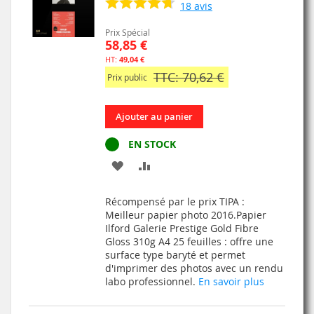
18
avis
Prix Spécial
58,85 €
49,04 €
TTC: 70,62 €
Prix public
Ajouter au panier
EN STOCK
AJOUTER
AJOUTER
À
AU
Récompensé par le prix TIPA :
MA
COMPARATEUR
Meilleur papier photo 2016.Papier
Ilford Galerie Prestige Gold Fibre
LISTE
Gloss 310g A4 25 feuilles : offre une
surface type baryté et permet
D’ENVIE
d'imprimer des photos avec un rendu
labo professionnel.
En savoir plus