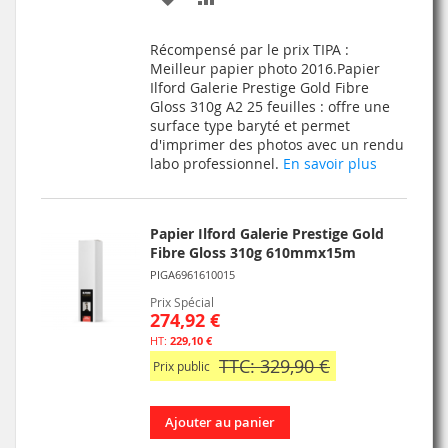
À
AU
Récompensé par le prix TIPA :
MA
COMPARATEUR
Meilleur papier photo 2016.Papier
Ilford Galerie Prestige Gold Fibre
LISTE
Gloss 310g A2 25 feuilles : offre une
surface type baryté et permet
D’ENVIE
d'imprimer des photos avec un rendu
labo professionnel.
En savoir plus
Papier Ilford Galerie Prestige Gold
Fibre Gloss 310g 610mmx15m
PIGA6961610015
Prix Spécial
274,92 €
229,10 €
TTC: 329,90 €
Prix public
Ajouter au panier