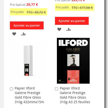
Prix Spécial
29,77 €
Prix Spécial
Prix public
TTC: 377,56 €
Prix public
TTC: 35,72 €
Ajouter au panier
Ajouter au panier
AJOUTER
AJOUTER
AJOUTER
AJOUTER
À
AU
À
AU
MA
COMPARATEUR
MA
COMPARATEUR
LISTE
LISTE
D’ENVIE
D’ENVIE
Papier Ilford
Papier Ilford
Ajouter
Ajouter
Galerie Prestige
Galerie Prestige
au
au
Gold Fibre Gloss
Gold Fibre Gloss
panier
panier
310g 432mmx15m
310g A3 25 feuilles