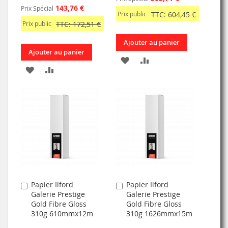
143,76 €
Prix Spécial
Prix public
TTC: 604,45 €
Prix public
TTC: 172,51 €
Ajouter au panier
Ajouter au panier
AJOUTER
AJOUTER
AJOUTER
AJOUTER
À
AU
À
AU
MA
COMPARATEUR
MA
COMPARATEUR
LISTE
LISTE
D’ENVIE
D’ENVIE
Papier Ilford
Papier Ilford
Ajouter
Ajouter
Galerie Prestige
Galerie Prestige
au
au
Gold Fibre Gloss
Gold Fibre Gloss
panier
panier
310g 610mmx12m
310g 1626mmx15m