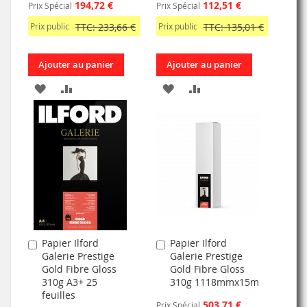
194,72 €
112,51 €
Prix Spécial
Prix Spécial
Prix public
TTC: 233,66 €
Prix public
TTC: 135,01 €
Ajouter au panier
Ajouter au panier
AJOUTER
AJOUTER
AJOUTER
AJOUTER
À
AU
À
AU
MA
COMPARATEUR
MA
COMPARATEUR
LISTE
LISTE
D’ENVIE
D’ENVIE
Papier Ilford
Papier Ilford
Ajouter
Ajouter
Galerie Prestige
Galerie Prestige
au
au
Gold Fibre Gloss
Gold Fibre Gloss
panier
panier
310g A3+ 25
310g 1118mmx15m
feuilles
503,71 €
Prix Spécial