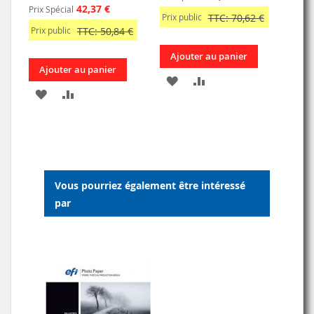
42,37 €
Prix Spécial
Prix public
TTC: 70,62 €
Prix public
TTC: 50,84 €
Ajouter au panier
Ajouter au panier
AJOUTER
AJOUTER
AJOUTER
AJOUTER
À
AU
À
AU
MA
COMPARATEUR
MA
COMPARATEUR
LISTE
LISTE
D’ENVIE
Vous pourriez également être intéressé
D’ENVIE
par