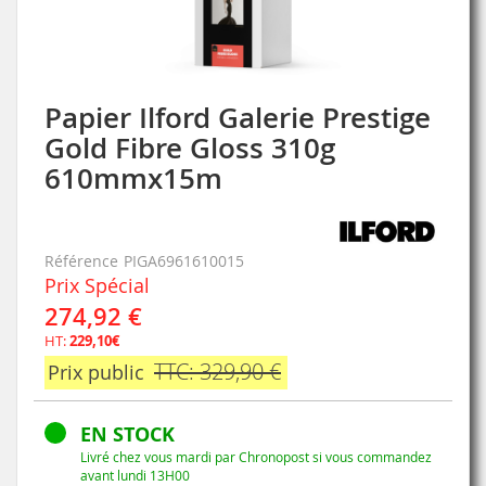
Papier Ilford Galerie Prestige
Skip
to
Gold Fibre Gloss 310g
the
610mmx15m
beginning
of
the
images
Référence
PIGA6961610015
gallery
Prix Spécial
274,92 €
HT:
229,10€
TTC: 329,90 €
Prix public
EN STOCK
Livré chez vous mardi par Chronopost si vous commandez
avant lundi 13H00