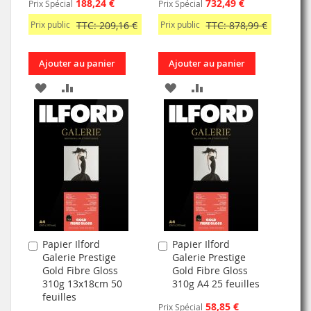
188,24 €
732,49 €
Prix Spécial
Prix Spécial
Prix public
TTC: 209,16 €
Prix public
TTC: 878,99 €
Ajouter au panier
Ajouter au panier
AJOUTER
AJOUTER
AJOUTER
AJOUTER
À
AU
À
AU
MA
COMPARATEUR
MA
COMPARATEUR
LISTE
LISTE
D’ENVIE
D’ENVIE
Papier Ilford
Papier Ilford
Ajouter
Ajouter
Galerie Prestige
Galerie Prestige
au
au
Gold Fibre Gloss
Gold Fibre Gloss
panier
panier
310g 13x18cm 50
310g A4 25 feuilles
feuilles
58,85 €
Prix Spécial