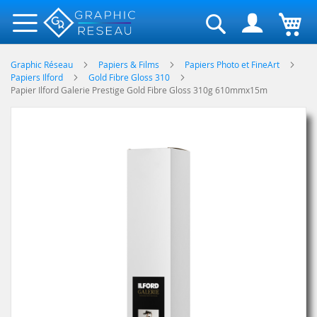
Rechercher
Graphic Réseau
Papiers & Films
Papiers Photo et FineArt
Papiers Ilford
Gold Fibre Gloss 310
Papier Ilford Galerie Prestige Gold Fibre Gloss 310g 610mmx15m
Skip
to
the
end
of
the
images
gallery