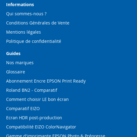
d’information
Informations
:
Qui sommes-nous ?
Conditions Générales de Vente
Mentions légales
Politique de confidentialité
Guides
Nos marques
Glossaire
Abonnement Encre EPSON Print Ready
Roland BN2 - Comparatif
Comment choisir LE bon écran
Comparatif EIZO
Ecran HDR post-production
Compatibilité EIZO ColorNavigator
Gamme d'imprimante EPSON Photo & Prépresse