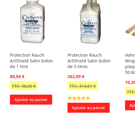
Protection Rauch
Protection Rauch
Hahn
ArtShield Satin bidon
ArtShield Satin bidon
Wrap
de 1 litre
de 5 litres
plaq
50.8
80,04 €
262,09 €
10,2
TTC: 96,05 €
TTC: 314,51 €
TTC:
Ajouter au panier
Aj
Ajouter au panier