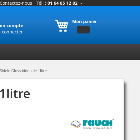
Contactez-nous
Tél. :
01 64 85 12 82
-
Mon panier
on compte
e connecter
Shield Gloss bidon de 1litre
1litre