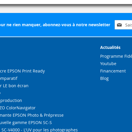
Inscripti
ur ne rien manquer, abonnez-vous à notre newsletter
à
notre
lettre
d’inform
Actualités
:
Programme Fidé
Youtube
re EPSON Print Ready
Financement
omparatif
Blog
r LE bon écran
O
-production
IZO ColorNavigator
ante EPSON Photo & Prépresse
ouvelle gamme EPSON SC-S
SC-V4000 - L'UV pour les photographes