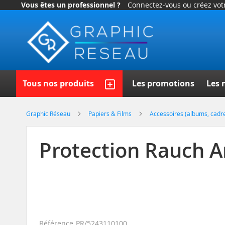
Vous êtes un professionnel ?
Connectez-vous ou créez vo
Allez
au
contenu
Recherch
Tous nos produits
Les promotions
Les 
Graphic Réseau
Papiers & Films
Accessoires (albums, cadres
Protection Rauch Ar
Référence
PR/5243110100