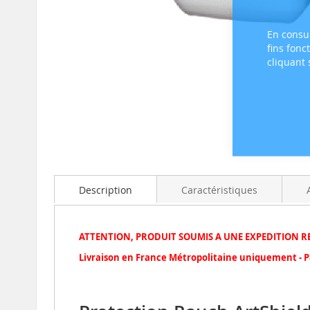
En consul
fins fonc
cliquant
Skip
to
the
beginning
of
the
images
gallery
Description
Caractéristiques
ATTENTION, PRODUIT SOUMIS A UNE EXPEDITION R
Livraison en France Métropolitaine uniquement - Pas