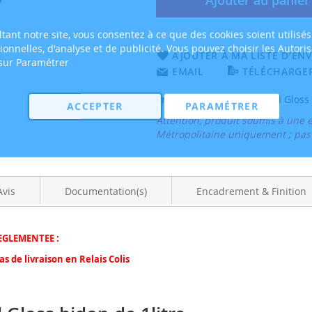
Ajouter au panier
tant notre site, vous consentez à ce que des cookies soient utilisés
tionnelles, d'analyse et de publicité. Vous pouvez choisir les Autori
AJOUTER À MA LISTE D’ENV
 sur Paramétrer
EMAIL
TÉLÉCHARGER
Protection Rauch ArtShield Gloss 
ACCEPTER
PARAMÉTRER
Attention, produit soumis à une 
Métropolitaine uniquement ; pas d
Avis
Documentation(s)
Encadrement & Finition
EGLEMENTEE :
 de livraison en Relais Colis