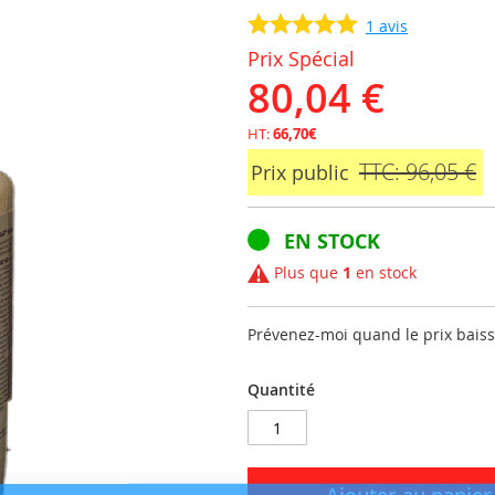
1
avis
Prix Spécial
80,04 €
HT:
66,70€
TTC: 96,05 €
Prix public
EN STOCK
Plus que
1
en stock
Prévenez-moi quand le prix bais
Quantité