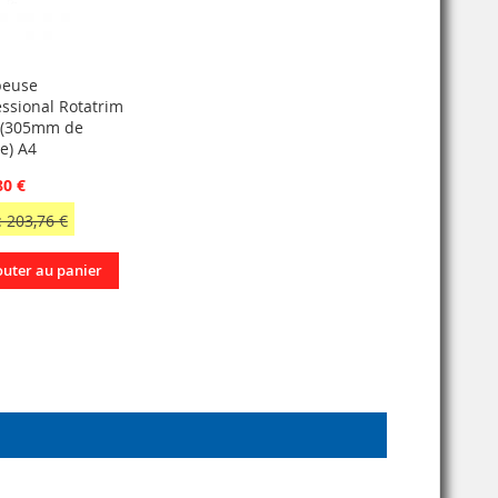
peuse
essional Rotatrim
(305mm de
e) A4
80 €
 203,76 €
outer au panier