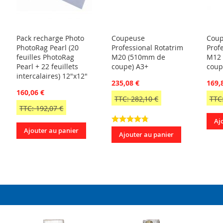
Pack recharge Photo
Coupeuse
Cou
PhotoRag Pearl (20
Professional Rotatrim
Prof
feuilles PhotoRag
M20 (510mm de
M12 
Pearl + 22 feuillets
coupe) A3+
coup
intercalaires) 12"x12"
235,08 €
169,
160,06 €
TTC: 282,10 €
TTC:
TTC: 192,07 €
Aj
Ajouter au panier
Ajouter au panier