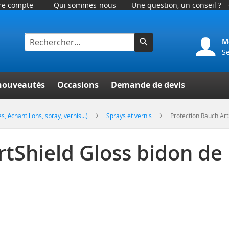
tre compte
Qui sommes-nous
Une question, un conseil ?
M
S
Rechercher
er
nouveautés
Occasions
Demande de devis
, échantillons, spray, vernis...)
Sprays et vernis
Protection Rauch Art
tShield Gloss bidon de 