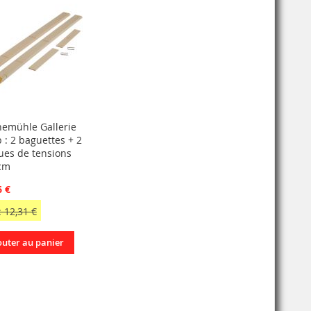
emühle Gallerie
 : 2 baguettes + 2
ues de tensions
cm
6 €
 12,31 €
outer au panier