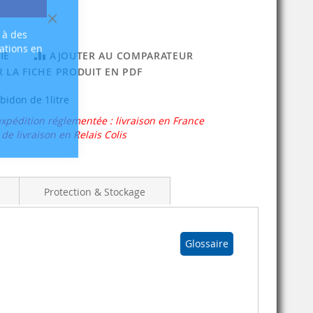
Fermer
 à des
sations en
IE
AJOUTER AU COMPARATEUR
 LA FICHE PRODUIT EN PDF
bidon de 1litre
expédition réglementée : livraison en France
e livraison en Relais Colis
Protection & Stockage
Glossaire