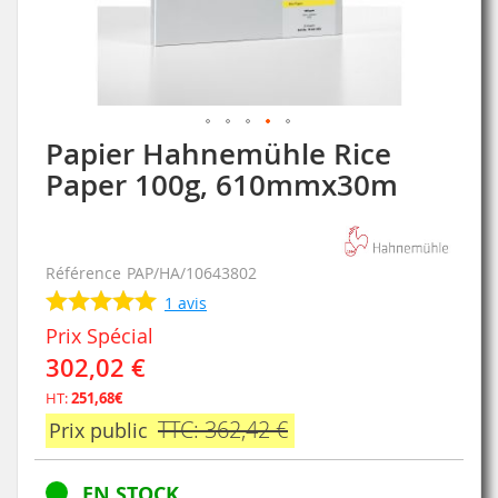
Papier Hahnemühle Rice
Skip
to
Paper 100g, 610mmx30m
the
beginning
of
the
Référence
PAP/HA/10643802
images
1
avis
gallery
Prix Spécial
302,02 €
HT:
251,68€
TTC: 362,42 €
Prix public
EN STOCK