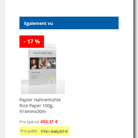
Egalement vu
- 17 %
Papier Hahnemühle
Rice Paper 100g,
914mmx30m
450,31 €
Prix Spécial
Prix public
TTC: 540,37 €