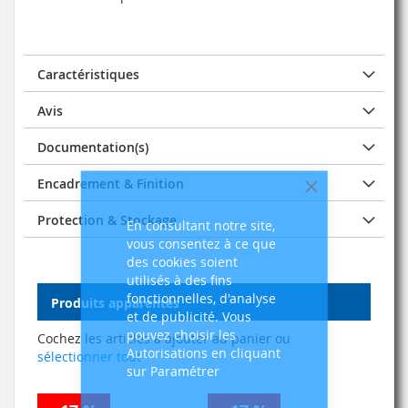
Caractéristiques
Avis
Documentation(s)
Encadrement & Finition
Fermer
Protection & Stockage
En consultant notre site,
vous consentez à ce que
des cookies soient
utilisés à des fins
fonctionnelles, d'analyse
Produits apparentés
et de publicité. Vous
pouvez choisir les
Cochez les articles à ajouter au panier ou
Autorisations en cliquant
sélectionner tout
sur Paramétrer