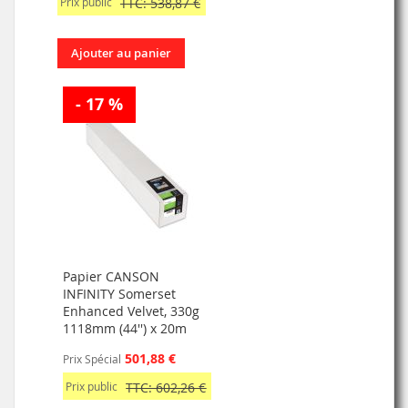
Prix public
TTC: 538,87 €
Ajouter au panier
- 17 %
Papier CANSON
INFINITY Somerset
Enhanced Velvet, 330g
1118mm (44'') x 20m
501,88 €
Prix Spécial
Prix public
TTC: 602,26 €