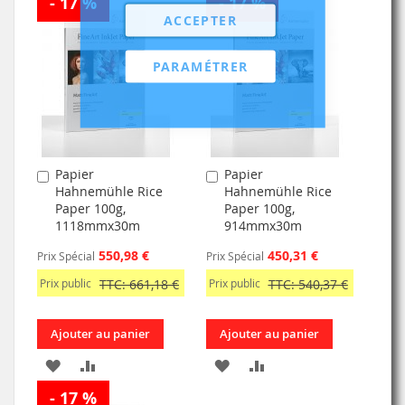
- 17 %
- 17 %
ACCEPTER
PARAMÉTRER
Papier
Papier
Ajouter
Ajouter
Hahnemühle Rice
Hahnemühle Rice
au
au
Paper 100g,
Paper 100g,
panier
panier
1118mmx30m
914mmx30m
550,98 €
450,31 €
Prix Spécial
Prix Spécial
Prix public
TTC: 661,18 €
Prix public
TTC: 540,37 €
Ajouter au panier
Ajouter au panier
AJOUTER
AJOUTER
AJOUTER
AJOUTER
- 17 %
À
AU
À
AU