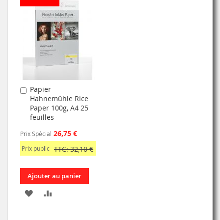
MA
COMPARATEUR
MA
COMPARATEUR
LISTE
LISTE
D’ENVIE
D’ENVIE
Papier
Ajouter
Hahnemühle Rice
au
Paper 100g, A4 25
panier
feuilles
26,75 €
Prix Spécial
Prix public
TTC: 32,10 €
Ajouter au panier
AJOUTER
AJOUTER
À
AU