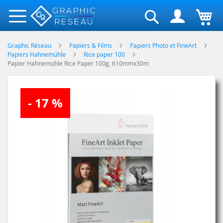
Rechercher
Graphic Réseau
Papiers & Films
Papiers Photo et FineArt
Papiers Hahnemühle
Rice paper 100
Papier Hahnemühle Rice Paper 100g, 610mmx30m
Skip
- 17 %
to
the
end
of
the
images
gallery