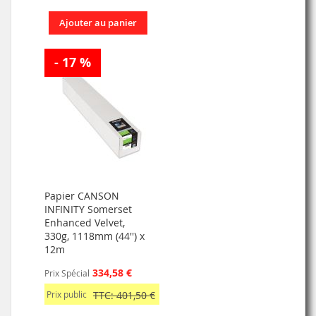
Ajouter au panier
- 17 %
Papier CANSON
INFINITY Somerset
Enhanced Velvet,
330g, 1118mm (44'') x
12m
334,58 €
Prix Spécial
Prix public
TTC: 401,50 €