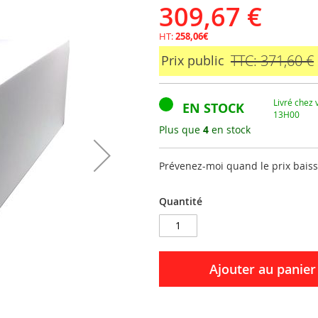
309,67 €
HT:
258,06€
TTC: 371,60 €
Prix public
Livré chez
EN STOCK
13H00
Plus que
4
en stock
Prévenez-moi quand le prix bais
Quantité
Ajouter au panier