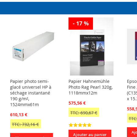
D’ENVIE
- 17 %
Papier photo semi-
Papier Hahnemühle
Epso
glacé universel HP à
Photo Rag Pearl 320g,
Fine
séchage instantané
1118mmx12m
(C13
190 g/m²,
x 15
575,56 €
1524mmx61m
558,
TTC: 690,67 €
610,13 €
TTC:
TTC: 732,16 €
Aj
Ajouter au panier