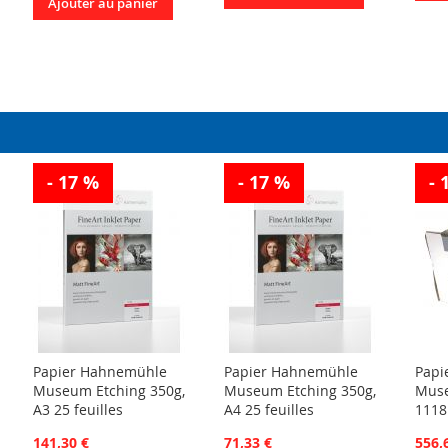
Ajouter au panier
- 17 %
- 17 %
- 
Papier Hahnemühle
Papier Hahnemühle
Papi
Museum Etching 350g,
Museum Etching 350g,
Muse
A3 25 feuilles
A4 25 feuilles
111
141,30 €
71,33 €
556,