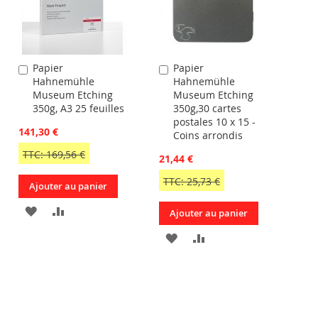
Papier
Papier
Ajouter
Ajouter
Hahnemühle
Hahnemühle
au
au
Museum Etching
Museum Etching
panier
panier
350g, A3 25 feuilles
350g,30 cartes
postales 10 x 15 -
141,30 €
Coins arrondis
TTC: 169,56 €
21,44 €
TTC: 25,73 €
Ajouter au panier
AJOUTER
AJOUTER
Ajouter au panier
À
AU
AJOUTER
AJOUTER
MA
COMPARATEUR
À
AU
LISTE
R
MA
COMPARATEUR
D’ENVIE
LISTE