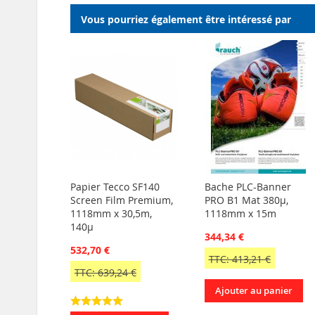
D’ENVIE
Vous pourriez également être intéressé par
Papier Tecco SF140
Bache PLC-Banner
Screen Film Premium,
PRO B1 Mat 380µ,
1118mm x 30,5m,
1118mm x 15m
140µ
344,34 €
532,70 €
TTC: 413,21 €
TTC: 639,24 €
Ajouter au panier