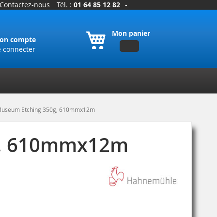
Contactez-nous
Tél. :
01 64 85 12 82
-
Mon panier
on compte
e connecter
Museum Etching 350g, 610mmx12m
g, 610mmx12m