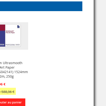
n Ultrasmooth
 Art Paper
S042141) 1524mm
.2m, 250g
96 €
 588,36 €
outer au panier