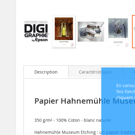
Skip
to
the
beginning
Description
Caractéristiques
of
the
En consul
images
fins fonc
gallery
cliquant
Papier Hahnemühle Museu
350 g/m² - 100% Coton - blanc naturel
Hahnemühle Museum Etching :
un papier traditi