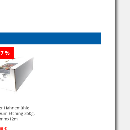
17 %
er Hahnemühle
um Etching 350g,
8mmx12m
66 €