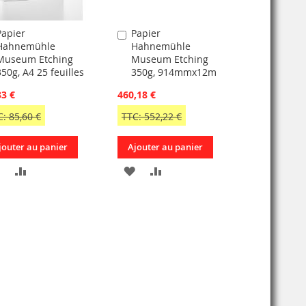
Papier
Papier
jouter
Ajouter
Hahnemühle
Hahnemühle
u
au
Museum Etching
Museum Etching
anier
panier
350g, A4 25 feuilles
350g, 914mmx12m
33 €
460,18 €
: 85,60 €
TTC: 552,22 €
jouter au panier
Ajouter au panier
AJOUTER
AJOUTER
AJOUTER
AJOUTER
À
AU
À
AU
MA
COMPARATEUR
MA
COMPARATEUR
LISTE
LISTE
D’ENVIE
D’ENVIE