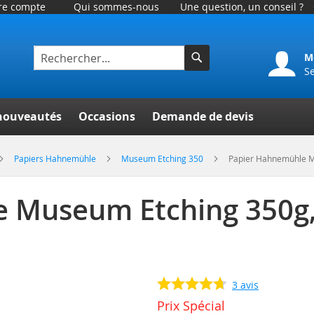
tre compte
Qui sommes-nous
Une question, un conseil ?
M
S
Rechercher
er
nouveautés
Occasions
Demande de devis
Papiers Hahnemühle
Museum Etching 350
Papier Hahnemühle 
e Museum Etching 350
3
avis
Prix Spécial